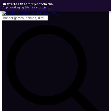
🎮 Ofertas Steam/Epic todo dia
quinta-feira, 06 de agosto de 2026
WhatsApp
Instagram
YouTube
App LootLag · grátis · sem cadastro
Newsletter
CULPA
DO
LAG