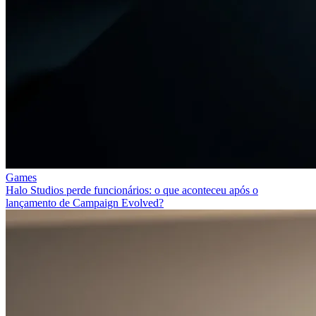
Games
Halo Studios perde funcionários: o que aconteceu após o
lançamento de Campaign Evolved?