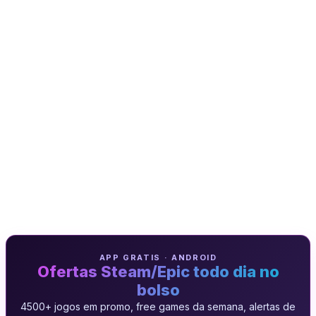
APP GRATIS · ANDROID
Ofertas Steam/Epic todo dia no
bolso
4500+ jogos em promo, free games da semana, alertas de