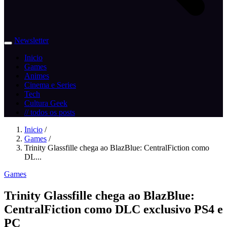
Newsletter
Inicio
Games
Animes
Cinema e Series
Tech
Cultura Geek
// todos os posts
Inicio
/
Games
/
Trinity Glassfille chega ao BlazBlue: CentralFiction como
DL...
Games
Trinity Glassfille chega ao BlazBlue:
CentralFiction como DLC exclusivo PS4 e
PC