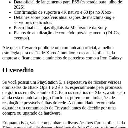
Data oficial de lançamento para PS5 (esperada para julho de
2026).
Confirmação de suporte a 4K nativo e 60 fps no Xbox.
Detalhes sobre possíveis atualizações de matchmaking e
servidores dedicados.
Preço final nas lojas digitais da Microsoft e da Sony.
Planos de atualização de conteúdo pós‑lançamento (DLCs,
eventos).
Até que a Treyarch publique um comunicado oficial, a melhor
estratégia para os fãs de Xbox é monitorar os canais oficiais da
empresa e ficar atento a anúncios de parceiros como a Iron Galaxy.
O veredito
Se você possui um PlayStation 5, a expectativa de receber versões
otimizadas de Black Ops 1 e 2 é alta, especialmente pela promessa
de gráficos em 4K e áudio 3D. Para os usuários de Xbox, a situação
ainda está nebulosa: o jogo funciona, porém com limitações de
resolução e possíveis falhas de rede. A comunidade recomenda
aguardar um comunicado da Treyarch antes de decidir por uma
compra ou upgrade de hardware.
Enquanto isso, vale acompanhar as discussões nos fóruns oficiais da
Xbox e nos perfis de desenvolvedores da Iron Galaxy, pois qualquer