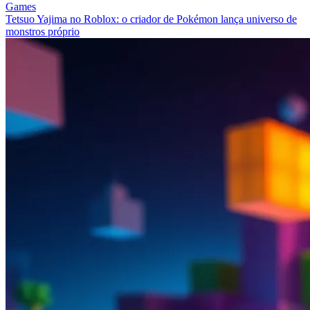
Games
Tetsuo Yajima no Roblox: o criador de Pokémon lança universo de
monstros próprio