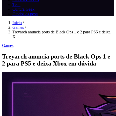
Tech
Cultura Geek
// todos os posts
Inicio
/
Games
/
Treyarch anuncia ports de Black Ops 1 e 2 para PS5 e deixa
X...
Games
Treyarch anuncia ports de Black Ops 1 e
2 para PS5 e deixa Xbox em dúvida