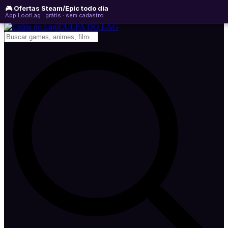
🎮 Ofertas Steam/Epic todo dia
quarta-feira, 05 de agosto de 2026
WhatsApp
Instagram
YouTube
App LootLag · grátis · sem cadastro
Newsletter
CULPA
DO
LAG