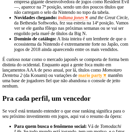
empresa gigante desenvolvedora de jogos como Resident Evil
—, aparece na 7ª posição, sendo um dos poucos títulos que
não carregam o selo da Nintendo no topo da tabela.
Novidades chegando:
indiana jones
and the Great Circle
,
da Bethesda Softworks, fez sua estreia na 14ª posição. Vamos
ver se ele ganha fôlego nas próximas semanas ou se vai ser
engolido pela maré de títulos da Big N.
Domínio de catálogo:
A lista inteira é um lembrete de que o
ecossistema da Nintendo é extremamente forte no Japão, com
jogos de 2018 ainda aparecendo entre os mais vendidos.
É curioso notar como o mercado japonês se comporta de forma bem
distinta do ocidental. Enquanto aqui a gente foca muito em
lançamentos AAA de peso anual, por lá, títulos como
Momotaro
Dentetsu 2
(da Konami) ou variações de
mario party
mantêm
uma base de jogadores fiel que não abandona o console de jeito
nenhum.
Pra cada perfil, um vencedor
Se você está tentando entender o que esse ranking significa para o
seu próximo investimento em jogos, aqui vai o resumo da ópera:
Para quem busca o fenômeno social:
Vá de
Tomodachi
Life
. Se todo mundo está jogando, tem um motivo, e o fator