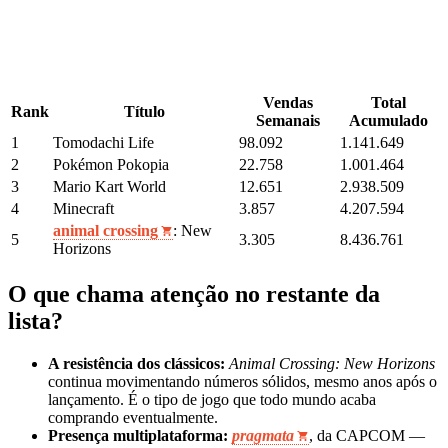
Vendas
Total
Rank
Título
Semanais
Acumulado
1
Tomodachi Life
98.092
1.141.649
2
Pokémon Pokopia
22.758
1.001.464
3
Mario Kart World
12.651
2.938.509
4
Minecraft
3.857
4.207.594
animal crossing
: New
5
3.305
8.436.761
Horizons
O que chama atenção no restante da
lista?
A resistência dos clássicos:
Animal Crossing: New Horizons
continua movimentando números sólidos, mesmo anos após o
lançamento. É o tipo de jogo que todo mundo acaba
comprando eventualmente.
Presença multiplataforma:
pragmata
, da CAPCOM —