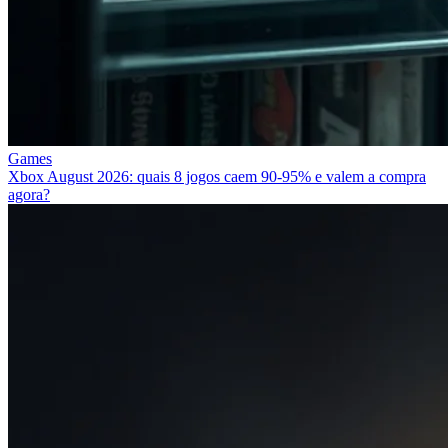
Games
Xbox August 2026: quais 8 jogos caem 90‑95% e valem a compra
agora?