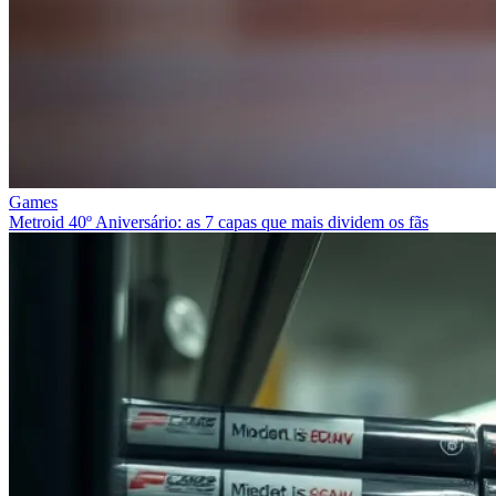
Games
Metroid 40º Aniversário: as 7 capas que mais dividem os fãs