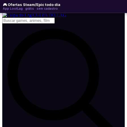
🎮 Ofertas Steam/Epic todo dia
domingo, 09 de agosto de 2026
WhatsApp
Instagram
YouTube
App LootLag · grátis · sem cadastro
Newsletter
CULPA
DO
LAG