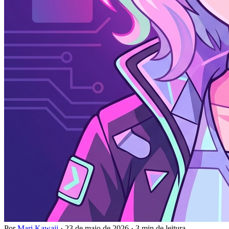
Por
Mari Kawaii
·
23 de maio de 2026
·
3 min de leitura