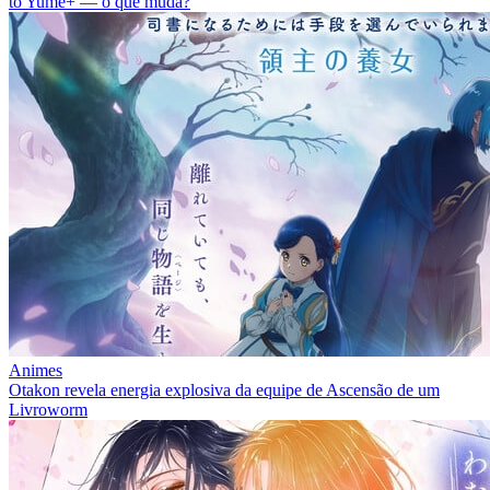
to Yume+ — o que muda?
Animes
Otakon revela energia explosiva da equipe de Ascensão de um
Livroworm