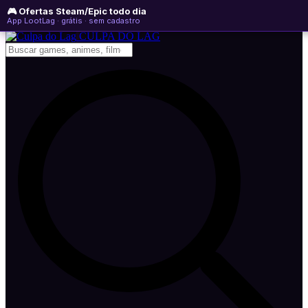
🎮 Ofertas Steam/Epic todo dia
quinta-feira, 06 de agosto de 2026
WhatsApp
Instagram
YouTube
App LootLag · grátis · sem cadastro
Newsletter
CULPA
DO
LAG