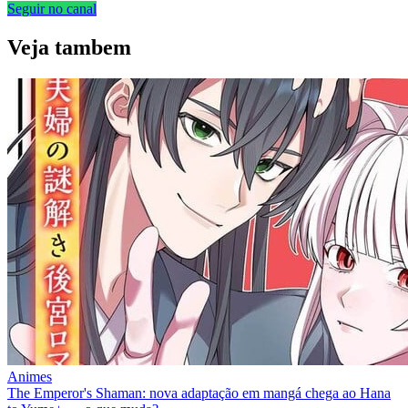
Seguir no canal
Veja
tambem
Animes
The Emperor's Shaman: nova adaptação em mangá chega ao Hana