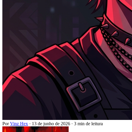
Por
Vinz Hex
·
13 de junho de 2026
·
3 min de leitura