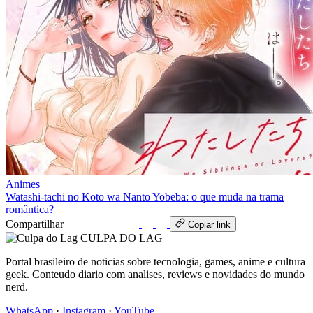
Animes
Watashi-tachi no Koto wa Nanto Yobeba: o que muda na trama
romântica?
Compartilhar
WhatsApp
Copiar link
CULPA
DO
LAG
Portal brasileiro de noticias sobre tecnologia, games, anime e cultura
geek. Conteudo diario com analises, reviews e novidades do mundo
nerd.
WhatsApp
·
Instagram
·
YouTube