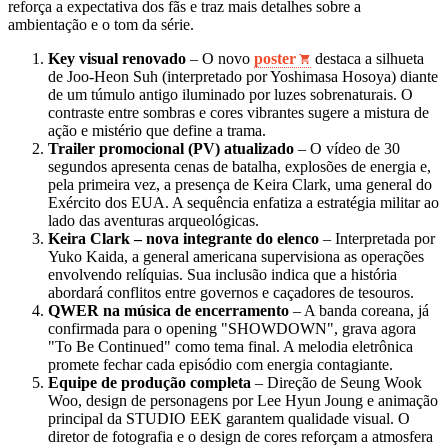
reforça a expectativa dos fãs e traz mais detalhes sobre a
ambientação e o tom da série.
Key visual renovado
– O novo
poster
destaca a silhueta
de Joo‑Heon Suh (interpretado por Yoshimasa Hosoya) diante
de um túmulo antigo iluminado por luzes sobrenaturais. O
contraste entre sombras e cores vibrantes sugere a mistura de
ação e mistério que define a trama.
Trailer promocional (PV) atualizado
– O vídeo de 30
segundos apresenta cenas de batalha, explosões de energia e,
pela primeira vez, a presença de Keira Clark, uma general do
Exército dos EUA. A sequência enfatiza a estratégia militar ao
lado das aventuras arqueológicas.
Keira Clark – nova integrante do elenco
– Interpretada por
Yuko Kaida, a general americana supervisiona as operações
envolvendo relíquias. Sua inclusão indica que a história
abordará conflitos entre governos e caçadores de tesouros.
QWER na música de encerramento
– A banda coreana, já
confirmada para o opening "SHOWDOWN", grava agora
"To Be Continued" como tema final. A melodia eletrônica
promete fechar cada episódio com energia contagiante.
Equipe de produção completa
– Direção de Seung Wook
Woo, design de personagens por Lee Hyun Joung e animação
principal da STUDIO EEK garantem qualidade visual. O
diretor de fotografia e o design de cores reforçam a atmosfera