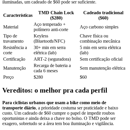
iluminadas, um cadeado de $60 pode ser suficiente.
TMD Chain Lock
Cadeado tradicional
Características
($280)
($60)
Aço temperado +
Material
Aço carbono simples
polímero anti‑corte
Tipo de
Keyless
Chave física ou
travamento
(Bluetooth/NFC)
combinação mecânica
Resistência a
30+ min em serra
5 min em serra elétrica
corte
elétrica (lab)
(lab)
Certificação
ART‑2 (seguradora)
Sem certificação oficial
Recarga de bateria a
Manutenção
Sem manutenção elétrica
cada 6 meses
Preço
$280
$60
Vereditos: o melhor pra cada perfil
Para ciclistas urbanos que usam a bike como meio de
transporte diário
, a prioridade costuma ser praticidade e baixo
custo. Um cadeado de $60 cumpre o papel de impedir roubos
oportunistas e ainda deixa a chave no bolso. O TMD pode ser
exagero, sobretudo se a área tem boa iluminação e vigilância.