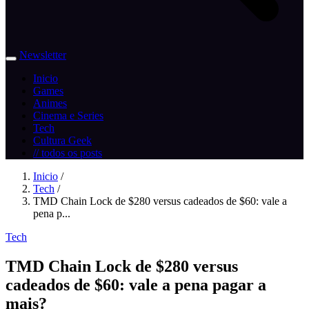
Newsletter
Inicio
Games
Animes
Cinema e Series
Tech
Cultura Geek
// todos os posts
Inicio
/
Tech
/
TMD Chain Lock de $280 versus cadeados de $60: vale a
pena p...
Tech
TMD Chain Lock de $280 versus
cadeados de $60: vale a pena pagar a
mais?