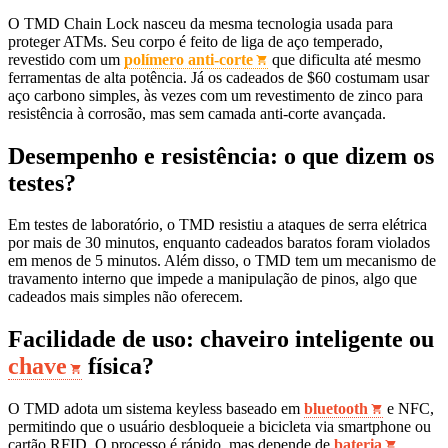
O TMD Chain Lock nasceu da mesma tecnologia usada para
proteger ATMs. Seu corpo é feito de liga de aço temperado,
revestido com um
polímero anti‑corte
que dificulta até mesmo
ferramentas de alta potência. Já os cadeados de $60 costumam usar
aço carbono simples, às vezes com um revestimento de zinco para
resistência à corrosão, mas sem camada anti‑corte avançada.
Desempenho e resistência: o que dizem os
testes?
Em testes de laboratório, o TMD resistiu a ataques de serra elétrica
por mais de 30 minutos, enquanto cadeados baratos foram violados
em menos de 5 minutos. Além disso, o TMD tem um mecanismo de
travamento interno que impede a manipulação de pinos, algo que
cadeados mais simples não oferecem.
Facilidade de uso: chaveiro inteligente ou
chave
física?
O TMD adota um sistema keyless baseado em
bluetooth
e NFC,
permitindo que o usuário desbloqueie a bicicleta via smartphone ou
cartão RFID. O processo é rápido, mas depende de
bateria