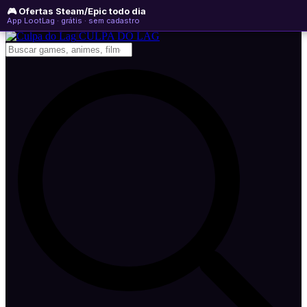
🎮 Ofertas Steam/Epic todo dia
domingo, 09 de agosto de 2026
WhatsApp
Instagram
YouTube
App LootLag · grátis · sem cadastro
Newsletter
CULPA
DO
LAG