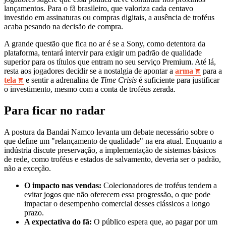
lançamentos. Para o fã brasileiro, que valoriza cada centavo
investido em assinaturas ou compras digitais, a ausência de troféus
acaba pesando na decisão de compra.
A grande questão que fica no ar é se a Sony, como detentora da
plataforma, tentará intervir para exigir um padrão de qualidade
superior para os títulos que entram no seu serviço Premium. Até lá,
resta aos jogadores decidir se a nostalgia de apontar a
arma
para a
tela
e sentir a adrenalina de
Time Crisis
é suficiente para justificar
o investimento, mesmo com a conta de troféus zerada.
Para ficar no radar
A postura da Bandai Namco levanta um debate necessário sobre o
que define um "relançamento de qualidade" na era atual. Enquanto a
indústria discute preservação, a implementação de sistemas básicos
de rede, como troféus e estados de salvamento, deveria ser o padrão,
não a exceção.
O impacto nas vendas:
Colecionadores de troféus tendem a
evitar jogos que não oferecem essa progressão, o que pode
impactar o desempenho comercial desses clássicos a longo
prazo.
A expectativa do fã:
O público espera que, ao pagar por um