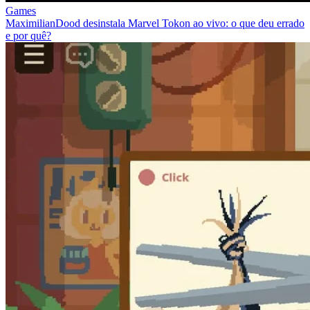
Games
MaximilianDood desinstala Marvel Tokon ao vivo: o que deu errado
e por quê?