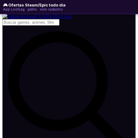
🎮 Ofertas Steam/Epic todo dia
sábado, 08 de agosto de 2026
WhatsApp
Instagram
YouTube
App LootLag · grátis · sem cadastro
Newsletter
CULPA
DO
LAG