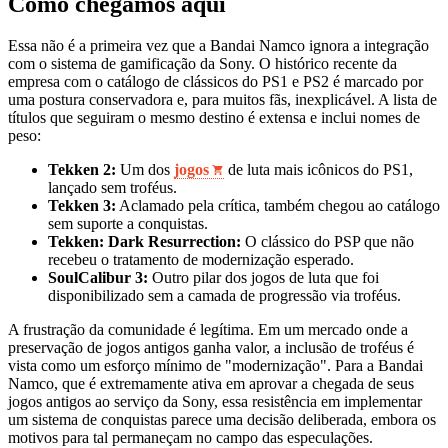
Como chegamos aqui
Essa não é a primeira vez que a Bandai Namco ignora a integração
com o sistema de gamificação da Sony. O histórico recente da
empresa com o catálogo de clássicos do PS1 e PS2 é marcado por
uma postura conservadora e, para muitos fãs, inexplicável. A lista de
títulos que seguiram o mesmo destino é extensa e inclui nomes de
peso:
Tekken 2:
Um dos
jogos
de luta mais icônicos do PS1,
lançado sem troféus.
Tekken 3:
Aclamado pela crítica, também chegou ao catálogo
sem suporte a conquistas.
Tekken: Dark Resurrection:
O clássico do PSP que não
recebeu o tratamento de modernização esperado.
SoulCalibur 3:
Outro pilar dos jogos de luta que foi
disponibilizado sem a camada de progressão via troféus.
A frustração da comunidade é legítima. Em um mercado onde a
preservação de jogos antigos ganha valor, a inclusão de troféus é
vista como um esforço mínimo de "modernização". Para a Bandai
Namco, que é extremamente ativa em aprovar a chegada de seus
jogos antigos ao serviço da Sony, essa resistência em implementar
um sistema de conquistas parece uma decisão deliberada, embora os
motivos para tal permaneçam no campo das especulações.