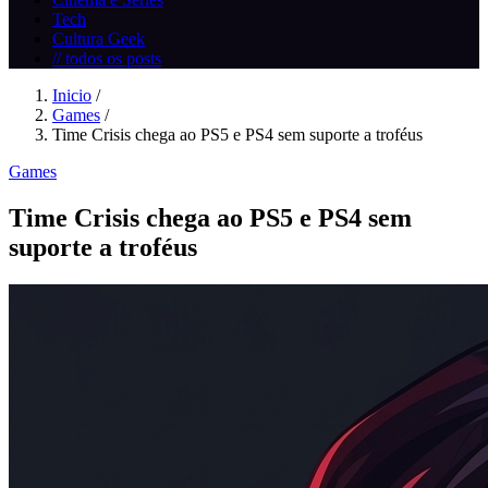
Tech
Cultura Geek
// todos os posts
Inicio
/
Games
/
Time Crisis chega ao PS5 e PS4 sem suporte a troféus
Games
Time Crisis chega ao PS5 e PS4 sem
suporte a troféus