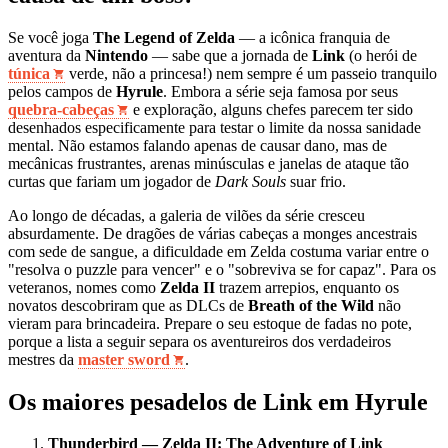
Se você joga
The Legend of Zelda
— a icônica franquia de
aventura da
Nintendo
— sabe que a jornada de
Link
(o herói de
túnica
verde, não a princesa!) nem sempre é um passeio tranquilo
pelos campos de
Hyrule
. Embora a série seja famosa por seus
quebra-cabeças
e exploração, alguns chefes parecem ter sido
desenhados especificamente para testar o limite da nossa sanidade
mental. Não estamos falando apenas de causar dano, mas de
mecânicas frustrantes, arenas minúsculas e janelas de ataque tão
curtas que fariam um jogador de
Dark Souls
suar frio.
Ao longo de décadas, a galeria de vilões da série cresceu
absurdamente. De dragões de várias cabeças a monges ancestrais
com sede de sangue, a dificuldade em Zelda costuma variar entre o
"resolva o puzzle para vencer" e o "sobreviva se for capaz". Para os
veteranos, nomes como
Zelda II
trazem arrepios, enquanto os
novatos descobriram que as DLCs de
Breath of the Wild
não
vieram para brincadeira. Prepare o seu estoque de fadas no pote,
porque a lista a seguir separa os aventureiros dos verdadeiros
mestres da
master sword
.
Os maiores pesadelos de Link em Hyrule
Thunderbird — Zelda II: The Adventure of Link