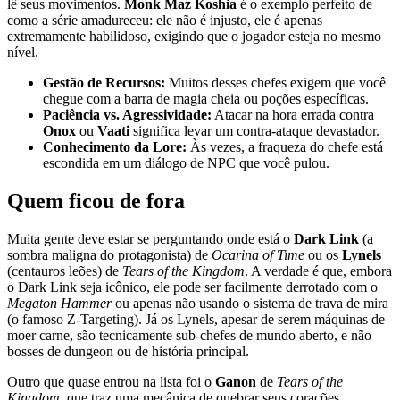
lê seus movimentos.
Monk Maz Koshia
é o exemplo perfeito de
como a série amadureceu: ele não é injusto, ele é apenas
extremamente habilidoso, exigindo que o jogador esteja no mesmo
nível.
Gestão de Recursos:
Muitos desses chefes exigem que você
chegue com a barra de magia cheia ou poções específicas.
Paciência vs. Agressividade:
Atacar na hora errada contra
Onox
ou
Vaati
significa levar um contra-ataque devastador.
Conhecimento da Lore:
Às vezes, a fraqueza do chefe está
escondida em um diálogo de NPC que você pulou.
Quem ficou de fora
Muita gente deve estar se perguntando onde está o
Dark Link
(a
sombra maligna do protagonista) de
Ocarina of Time
ou os
Lynels
(centauros leões) de
Tears of the Kingdom
. A verdade é que, embora
o Dark Link seja icônico, ele pode ser facilmente derrotado com o
Megaton Hammer
ou apenas não usando o sistema de trava de mira
(o famoso Z-Targeting). Já os Lynels, apesar de serem máquinas de
moer carne, são tecnicamente sub-chefes de mundo aberto, e não
bosses de dungeon ou de história principal.
Outro que quase entrou na lista foi o
Ganon
de
Tears of the
Kingdom
, que traz uma mecânica de quebrar seus corações