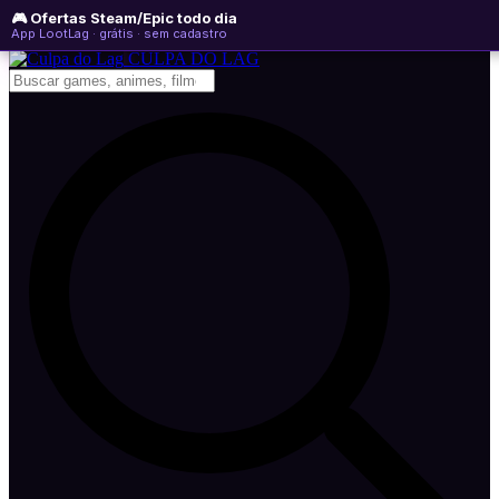
🎮 Ofertas Steam/Epic todo dia
segunda-feira, 10 de agosto de 2026
WhatsApp
Instagram
YouTube
App LootLag · grátis · sem cadastro
Newsletter
CULPA
DO
LAG