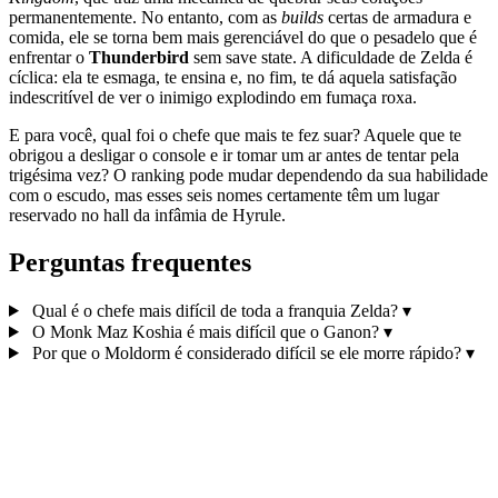
permanentemente. No entanto, com as
builds
certas de armadura e
comida, ele se torna bem mais gerenciável do que o pesadelo que é
enfrentar o
Thunderbird
sem save state. A dificuldade de Zelda é
cíclica: ela te esmaga, te ensina e, no fim, te dá aquela satisfação
indescritível de ver o inimigo explodindo em fumaça roxa.
E para você, qual foi o chefe que mais te fez suar? Aquele que te
obrigou a desligar o console e ir tomar um ar antes de tentar pela
trigésima vez? O ranking pode mudar dependendo da sua habilidade
com o escudo, mas esses seis nomes certamente têm um lugar
reservado no hall da infâmia de Hyrule.
Perguntas frequentes
Qual é o chefe mais difícil de toda a franquia Zelda?
▾
O Monk Maz Koshia é mais difícil que o Ganon?
▾
Por que o Moldorm é considerado difícil se ele morre rápido?
▾