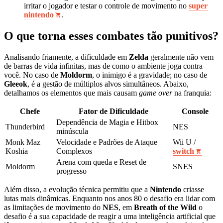
irritar o jogador e testar o controle de movimento no
super
nintendo
.
O que torna esses combates tão punitivos?
Analisando friamente, a dificuldade em
Zelda
geralmente não vem
de barras de vida infinitas, mas de como o ambiente joga contra
você. No caso de
Moldorm
, o inimigo é a gravidade; no caso de
Gleeok
, é a gestão de múltiplos alvos simultâneos. Abaixo,
detalhamos os elementos que mais causam
game over
na franquia:
Chefe
Fator de Dificuldade
Console
Dependência de Magia e Hitbox
Thunderbird
NES
minúscula
Monk Maz
Velocidade e Padrões de Ataque
Wii U /
Koshia
Complexos
switch
Arena com queda e Reset de
Moldorm
SNES
progresso
Além disso, a evolução técnica permitiu que a
Nintendo
criasse
lutas mais dinâmicas. Enquanto nos anos 80 o desafio era lidar com
as limitações de movimento do
NES
, em
Breath of the Wild
o
desafio é a sua capacidade de reagir a uma inteligência artificial que