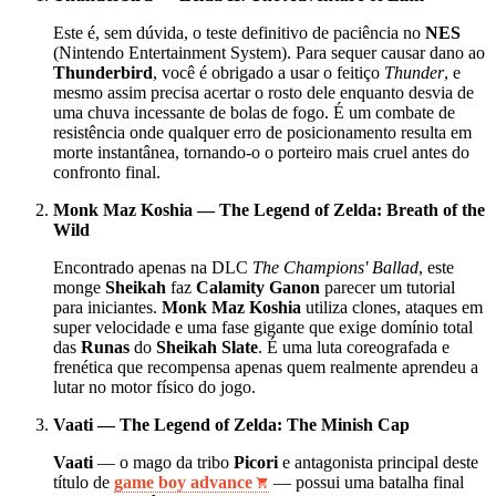
Este é, sem dúvida, o teste definitivo de paciência no
NES
(Nintendo Entertainment System). Para sequer causar dano ao
Thunderbird
, você é obrigado a usar o feitiço
Thunder
, e
mesmo assim precisa acertar o rosto dele enquanto desvia de
uma chuva incessante de bolas de fogo. É um combate de
resistência onde qualquer erro de posicionamento resulta em
morte instantânea, tornando-o o porteiro mais cruel antes do
confronto final.
Monk Maz Koshia — The Legend of Zelda: Breath of the
Wild
Encontrado apenas na DLC
The Champions' Ballad
, este
monge
Sheikah
faz
Calamity Ganon
parecer um tutorial
para iniciantes.
Monk Maz Koshia
utiliza clones, ataques em
super velocidade e uma fase gigante que exige domínio total
das
Runas
do
Sheikah Slate
. É uma luta coreografada e
frenética que recompensa apenas quem realmente aprendeu a
lutar no motor físico do jogo.
Vaati — The Legend of Zelda: The Minish Cap
Vaati
— o mago da tribo
Picori
e antagonista principal deste
título de
game boy advance
— possui uma batalha final