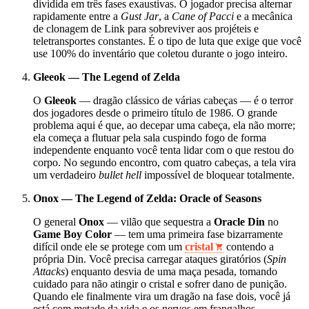
dividida em três fases exaustivas. O jogador precisa alternar
rapidamente entre a
Gust Jar
, a
Cane of Pacci
e a mecânica
de clonagem de Link para sobreviver aos projéteis e
teletransportes constantes. É o tipo de luta que exige que você
use 100% do inventário que coletou durante o jogo inteiro.
Gleeok — The Legend of Zelda
O
Gleeok
— dragão clássico de várias cabeças — é o terror
dos jogadores desde o primeiro título de 1986. O grande
problema aqui é que, ao decepar uma cabeça, ela não morre;
ela começa a flutuar pela sala cuspindo fogo de forma
independente enquanto você tenta lidar com o que restou do
corpo. No segundo encontro, com quatro cabeças, a tela vira
um verdadeiro
bullet hell
impossível de bloquear totalmente.
Onox — The Legend of Zelda: Oracle of Seasons
O general
Onox
— vilão que sequestra a
Oracle Din
no
Game Boy Color
— tem uma primeira fase bizarramente
difícil onde ele se protege com um
cristal
contendo a
própria Din. Você precisa carregar ataques giratórios (
Spin
Attacks
) enquanto desvia de uma maça pesada, tomando
cuidado para não atingir o cristal e sofrer dano de punição.
Quando ele finalmente vira um dragão na fase dois, você já
está com metade da vida e os nervos em frangalhos.