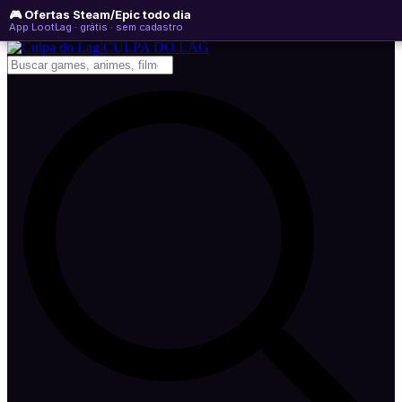
🎮 Ofertas Steam/Epic todo dia
quarta-feira, 05 de agosto de 2026
WhatsApp
Instagram
YouTube
App LootLag · grátis · sem cadastro
Newsletter
CULPA
DO
LAG