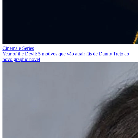
Cinema e Series
Year of the Devil: 5 motivos que vão atrair fãs de Danny Trejo ao
novo graphic novel