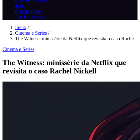
Tech
Cultura Geek
// todos os posts
Inicio
/
Cinema e Series
/
The Witness: minissérie da Netflix que revisita o caso Rache...
Cinema e Series
The Witness: minissérie da Netflix que
revisita o caso Rachel Nickell