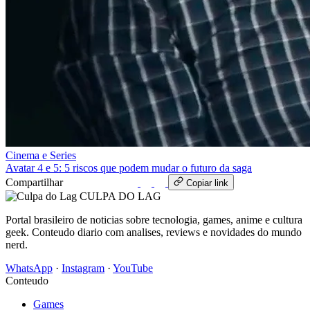
Cinema e Series
Avatar 4 e 5: 5 riscos que podem mudar o futuro da saga
Compartilhar
WhatsApp
Copiar link
CULPA
DO
LAG
Portal brasileiro de noticias sobre tecnologia, games, anime e cultura
geek. Conteudo diario com analises, reviews e novidades do mundo
nerd.
WhatsApp
·
Instagram
·
YouTube
Conteudo
Games