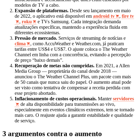
modelos de TV a cabo.
Expansão de plataformas.
Desde seu lançamento em maio
de 2022, o aplicativo está disponível em
android tv
,
fire tv
,
roku
e TVs Samsung. Cada integração demanda
atualizações específicas, mantendo a experiência fluida em
diferentes ecossistemas.
Pressão de mercado.
Serviços de streaming de notícias e
clima
, como AccuWeather e Weather.com, já praticam
tarifas entre US$4 e US$7. O ajuste coloca o The Weather
Channel em linha com a concorrência, evitando a percepção
de preço “baixo demais”.
Recuperação de metas não cumpridas.
Em 2021, a Allen
Media Group — proprietária do canal desde 2018 —
anunciou o The Weather Channel Plus, um pacote com mais
de 50 canais que nunca saiu do papel. O aumento atual pode
ser visto como tentativa de compensar a receita perdida com
esse projeto abortado.
Inflacionamento de custos operacionais.
Manter
servidores
de alta disponibilidade para transmissões ao vivo,
especialmente em eventos climáticos extremos, tem se tornado
mais caro. O reajuste ajuda a garantir estabilidade e qualidade
de serviço.
3 argumentos contra o aumento