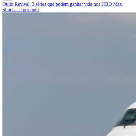
Quibi Revival: 3 séries que podem ganhar vida nos HBO Max
Shorts – e por quê?