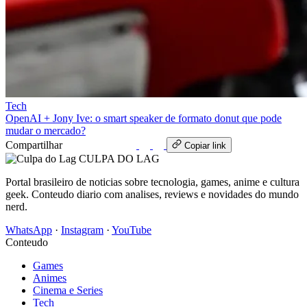
Tech
OpenAI + Jony Ive: o smart speaker de formato donut que pode
mudar o mercado?
Compartilhar
WhatsApp
Copiar link
CULPA
DO
LAG
Portal brasileiro de noticias sobre tecnologia, games, anime e cultura
geek. Conteudo diario com analises, reviews e novidades do mundo
nerd.
WhatsApp
·
Instagram
·
YouTube
Conteudo
Games
Animes
Cinema e Series
Tech