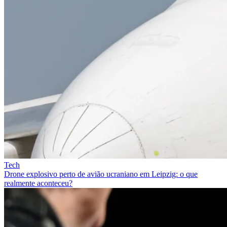
Tech
Drone explosivo perto de avião ucraniano em Leipzig: o que
realmente aconteceu?