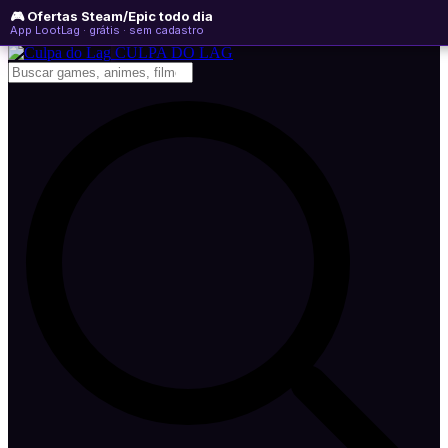
🎮 Ofertas Steam/Epic todo dia
sexta-feira, 07 de agosto de 2026
WhatsApp
Instagram
YouTube
App LootLag · grátis · sem cadastro
Newsletter
CULPA
DO
LAG