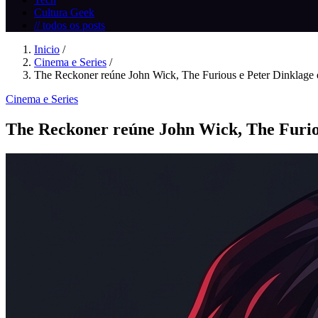
Cultura Geek
// todos os posts
Inicio
/
Cinema e Series
/
The Reckoner reúne John Wick, The Furious e Peter Dinklage e
Cinema e Series
The Reckoner reúne John Wick, The Furiou