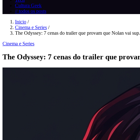
Cultura Geek
// todos os posts
Inicio
/
Cinema e Series
/
The Odyssey: 7 cenas do trailer que provam que Nolan vai sup.
Cinema e Series
The Odyssey: 7 cenas do trailer que prova