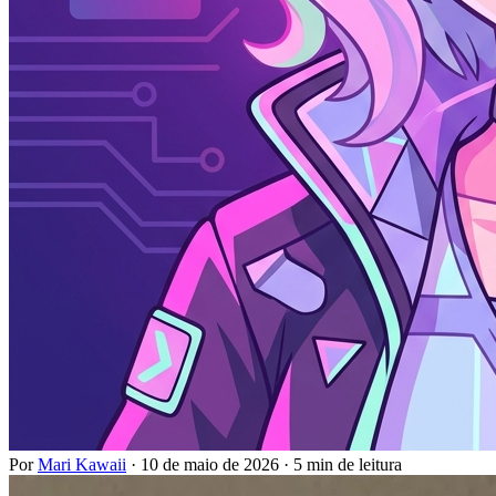
Por
Mari Kawaii
·
10 de maio de 2026
·
5 min de leitura