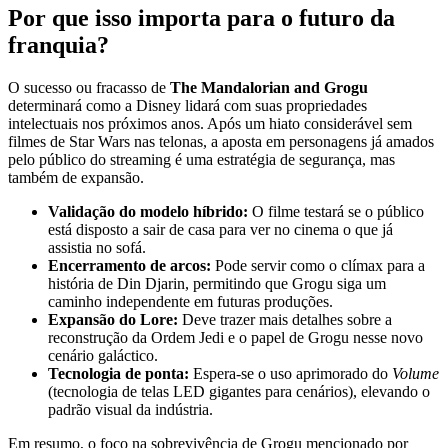
Por que isso importa para o futuro da
franquia?
O sucesso ou fracasso de
The Mandalorian and Grogu
determinará como a Disney lidará com suas propriedades
intelectuais nos próximos anos. Após um hiato considerável sem
filmes de Star Wars nas telonas, a aposta em personagens já amados
pelo público do streaming é uma estratégia de segurança, mas
também de expansão.
Validação do modelo híbrido:
O filme testará se o público
está disposto a sair de casa para ver no cinema o que já
assistia no sofá.
Encerramento de arcos:
Pode servir como o clímax para a
história de Din Djarin, permitindo que Grogu siga um
caminho independente em futuras produções.
Expansão do Lore:
Deve trazer mais detalhes sobre a
reconstrução da Ordem Jedi e o papel de Grogu nesse novo
cenário galáctico.
Tecnologia de ponta:
Espera-se o uso aprimorado do
Volume
(tecnologia de telas LED gigantes para cenários), elevando o
padrão visual da indústria.
Em resumo, o foco na sobrevivência de Grogu mencionado por