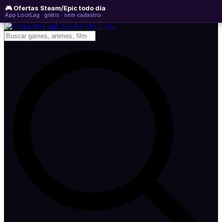
🎮 Ofertas Steam/Epic todo dia
segunda-feira, 10 de agosto de 2026
WhatsApp
Instagram
YouTube
App LootLag · grátis · sem cadastro
Newsletter
CULPA
DO
LAG