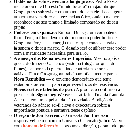
O dilema da sobrevivência a longo prazo:
Pedro Pascal
mencionou que Din está "muito focado" em garantir que
Grogu possa sobreviver em um mundo sem ele. Isso sugere
um tom mais maduro e talvez melancólico, onde o mentor
reconhece que seu tempo é limitado comparado ao de seu
pupilo.
Poderes em expansão:
Embora Din seja um combatente
formidável, o filme deve explorar como o poder bruto de
Grogu na Força — a energia mística que conecta a galáxia —
já supera o de seu mestre. O desafio será equilibrar esse poder
com a maturidade necessária para usá-lo.
A ameaça dos Remanescentes Imperiais:
Mesmo após a
queda do Império Galáctico (visto na trilogia original de
filmes), senhores da guerra ainda controlam setores da
galáxia. Din e Grogu agora trabalham oficialmente para a
Nova República
— o governo democrático que tenta
restaurar a ordem — para caçar esses focos de resistência.
Novos rostos e talentos de peso:
A produção confirmou a
presença de
Sigourney Weaver
— atriz lendária da franquia
Alien — em um papel ainda não revelado. A adição de
veteranos do gênero sci-fi eleva a expectativa sobre a
importância política e narrativa deste capítulo.
Direção de Jon Favreau:
O cineasta
Jon Favreau
—
responsável pelo início do Universo Cinematográfico Marvel
com
homem de ferro
— assume a direção, garantindo que