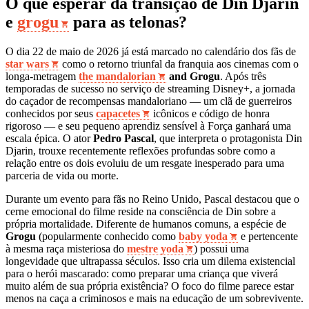
O que esperar da transição de Din Djarin
e
grogu
para as telonas?
O dia 22 de maio de 2026 já está marcado no calendário dos fãs de
star wars
como o retorno triunfal da franquia aos cinemas com o
longa-metragem
the mandalorian
and Grogu
. Após três
temporadas de sucesso no serviço de streaming Disney+, a jornada
do caçador de recompensas mandaloriano — um clã de guerreiros
conhecidos por seus
capacetes
icônicos e código de honra
rigoroso — e seu pequeno aprendiz sensível à Força ganhará uma
escala épica. O ator
Pedro Pascal
, que interpreta o protagonista Din
Djarin, trouxe recentemente reflexões profundas sobre como a
relação entre os dois evoluiu de um resgate inesperado para uma
parceria de vida ou morte.
Durante um evento para fãs no Reino Unido, Pascal destacou que o
cerne emocional do filme reside na consciência de Din sobre a
própria mortalidade. Diferente de humanos comuns, a espécie de
Grogu
(popularmente conhecido como
baby yoda
e pertencente
à mesma raça misteriosa do
mestre yoda
) possui uma
longevidade que ultrapassa séculos. Isso cria um dilema existencial
para o herói mascarado: como preparar uma criança que viverá
muito além de sua própria existência? O foco do filme parece estar
menos na caça a criminosos e mais na educação de um sobrevivente.