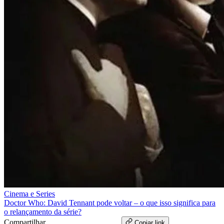
Cinema e Series
Doctor Who: David Tennant pode voltar – o que isso significa para
o relançamento da série?
Compartilhar
WhatsApp
Copiar link