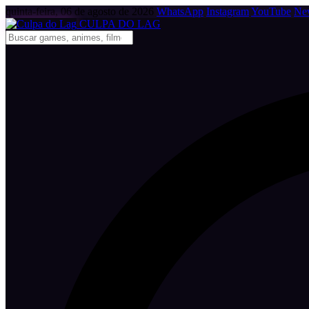
quinta-feira, 06 de agosto de 2026
WhatsApp
Instagram
YouTube
New
CULPA
DO
LAG