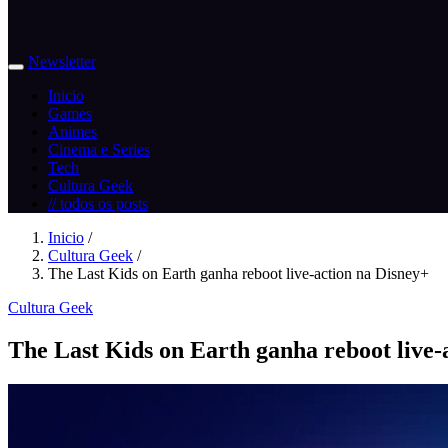
Newsletter
Inicio
Games
Animes
Cinema e Series
Tech
Cultura Geek
// todos os posts
Inicio
/
Cultura Geek
/
The Last Kids on Earth ganha reboot live-action na Disney+
Cultura Geek
The Last Kids on Earth ganha reboot live-