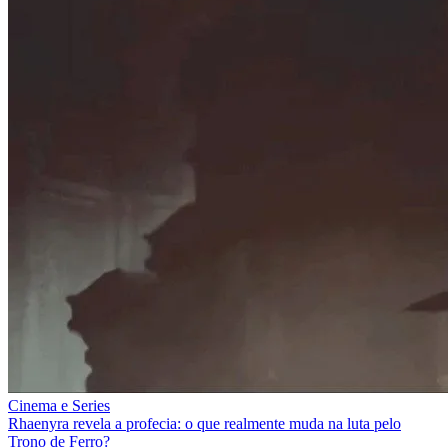
Cinema e Series
Rhaenyra revela a profecia: o que realmente muda na luta pelo
Trono de Ferro?