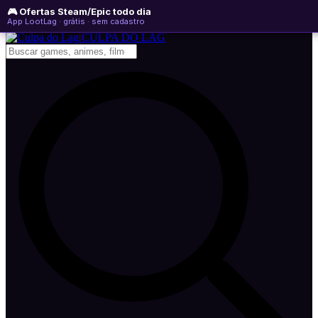
🎮 Ofertas Steam/Epic todo dia
segunda-feira, 10 de agosto de 2026
WhatsApp
Instagram
YouTube
App LootLag · grátis · sem cadastro
Newsletter
CULPA
DO
LAG