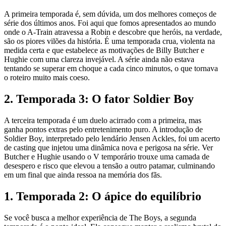
A primeira temporada é, sem dúvida, um dos melhores começos de
série dos últimos anos. Foi aqui que fomos apresentados ao mundo
onde o A-Train atravessa a Robin e descobre que heróis, na verdade,
são os piores vilões da história. É uma temporada crua, violenta na
medida certa e que estabelece as motivações de Billy Butcher e
Hughie com uma clareza invejável. A série ainda não estava
tentando se superar em choque a cada cinco minutos, o que tornava
o roteiro muito mais coeso.
2. Temporada 3: O fator Soldier Boy
A terceira temporada é um duelo acirrado com a primeira, mas
ganha pontos extras pelo entretenimento puro. A introdução de
Soldier Boy, interpretado pelo lendário Jensen Ackles, foi um acerto
de casting que injetou uma dinâmica nova e perigosa na série. Ver
Butcher e Hughie usando o V temporário trouxe uma camada de
desespero e risco que elevou a tensão a outro patamar, culminando
em um final que ainda ressoa na memória dos fãs.
1. Temporada 2: O ápice do equilíbrio
Se você busca a melhor experiência de The Boys, a segunda