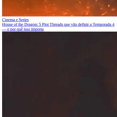
Cinema e Series
House of the Dragon: 5 Plot Threads que vão definir a Temporada 4
— e por quê isso importa