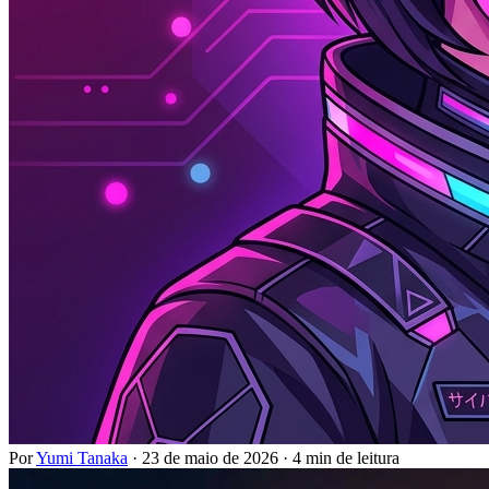
Por
Yumi Tanaka
·
23 de maio de 2026
·
4 min de leitura