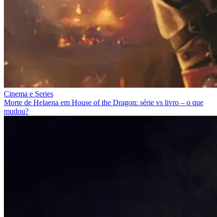
Cinema e Series
Morte de Helaena em House of the Dragon: série vs livro – o que
mudou?