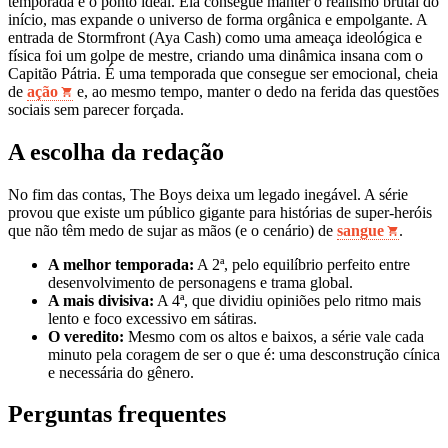
temporada é o ponto ideal. Ela consegue manter o realismo brutal do
início, mas expande o universo de forma orgânica e empolgante. A
entrada de Stormfront (Aya Cash) como uma ameaça ideológica e
física foi um golpe de mestre, criando uma dinâmica insana com o
Capitão Pátria. É uma temporada que consegue ser emocional, cheia
de
ação
e, ao mesmo tempo, manter o dedo na ferida das questões
sociais sem parecer forçada.
A escolha da redação
No fim das contas, The Boys deixa um legado inegável. A série
provou que existe um público gigante para histórias de super-heróis
que não têm medo de sujar as mãos (e o cenário) de
sangue
.
A melhor temporada:
A 2ª, pelo equilíbrio perfeito entre
desenvolvimento de personagens e trama global.
A mais divisiva:
A 4ª, que dividiu opiniões pelo ritmo mais
lento e foco excessivo em sátiras.
O veredito:
Mesmo com os altos e baixos, a série vale cada
minuto pela coragem de ser o que é: uma desconstrução cínica
e necessária do gênero.
Perguntas frequentes