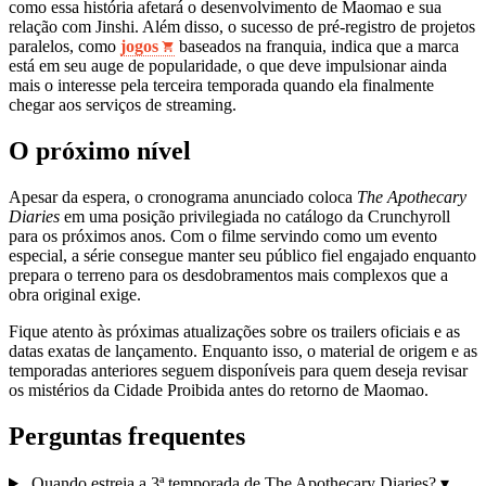
como essa história afetará o desenvolvimento de Maomao e sua
relação com Jinshi. Além disso, o sucesso de pré-registro de projetos
paralelos, como
jogos
baseados na franquia, indica que a marca
está em seu auge de popularidade, o que deve impulsionar ainda
mais o interesse pela terceira temporada quando ela finalmente
chegar aos serviços de streaming.
O próximo nível
Apesar da espera, o cronograma anunciado coloca
The Apothecary
Diaries
em uma posição privilegiada no catálogo da Crunchyroll
para os próximos anos. Com o filme servindo como um evento
especial, a série consegue manter seu público fiel engajado enquanto
prepara o terreno para os desdobramentos mais complexos que a
obra original exige.
Fique atento às próximas atualizações sobre os trailers oficiais e as
datas exatas de lançamento. Enquanto isso, o material de origem e as
temporadas anteriores seguem disponíveis para quem deseja revisar
os mistérios da Cidade Proibida antes do retorno de Maomao.
Perguntas frequentes
Quando estreia a 3ª temporada de The Apothecary Diaries?
▾