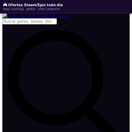
🎮 Ofertas Steam/Epic todo dia
quinta-feira, 06 de agosto de 2026
WhatsApp
Instagram
YouTube
App LootLag · grátis · sem cadastro
Newsletter
CULPA
DO
LAG