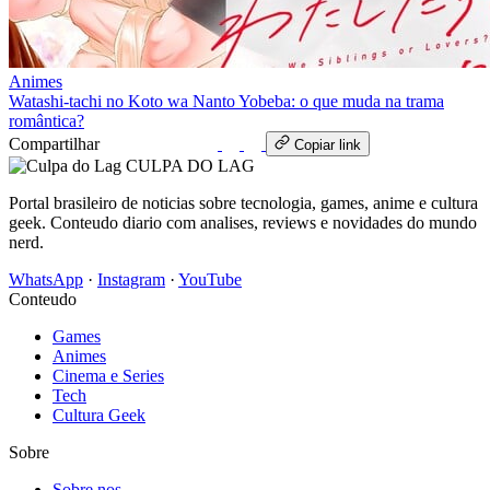
Animes
Watashi-tachi no Koto wa Nanto Yobeba: o que muda na trama
romântica?
Compartilhar
WhatsApp
Copiar link
CULPA
DO
LAG
Portal brasileiro de noticias sobre tecnologia, games, anime e cultura
geek. Conteudo diario com analises, reviews e novidades do mundo
nerd.
WhatsApp
·
Instagram
·
YouTube
Conteudo
Games
Animes
Cinema e Series
Tech
Cultura Geek
Sobre
Sobre nos