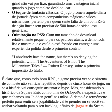
grind não vai pro lixo, garantindo uma vantagem inicial
quando o jogo completo desbloquear.
O toque de fantasia clássica:
O jogo promete aquele clima
de jornada épica com companheiros mágicos e vilões
misteriosos, perfeito para quem sente falta de um bom RPG
de ação linear sem precisar de 500 horas de sidequests
genéricas.
Otimização no PS5:
Com um tamanho de download
relativamente pequeno para os padrões atuais, a demo roda
lisa e mostra que o estúdio está focado em entregar uma
experiência polida desde o primeiro contato.
"I absolutely hate the name, but there's no denying the
potential within The Adventures of Elliot: The
Millennium Tales." — Robert Ramsey, sobre a primeira
impressão do título.
É claro que, como todo bom RPG, a gente precisa ver se o sistema
de combate não vai ficar repetitivo depois de cinco horas de jogo, ou
se a história vai conseguir sustentar o hype. Mas, considerando o
histórico da Square Enix com o time de
Octopath
, a expectativa é
que tenhamos um "hidden gem" nas mãos. A demo é o termômetro
perfeito para sentir se a jogabilidade vai te prender ou se você vai
acabar voltando para o seu backlog infinito de
jogos
da Steam.