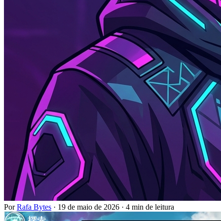
Por
Rafa Bytes
·
19 de maio de 2026
·
4 min de leitura