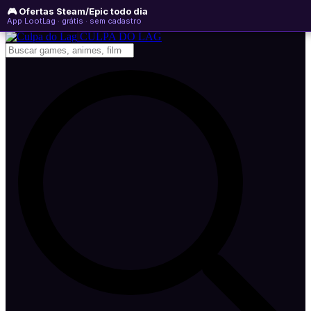
🎮 Ofertas Steam/Epic todo dia
sexta-feira, 07 de agosto de 2026
WhatsApp
Instagram
YouTube
App LootLag · grátis · sem cadastro
Newsletter
CULPA
DO
LAG