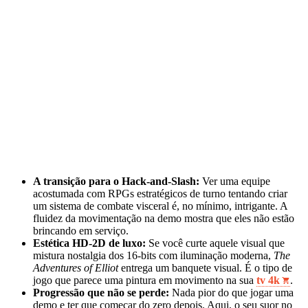
A transição para o Hack-and-Slash:
Ver uma equipe
acostumada com RPGs estratégicos de turno tentando criar
um sistema de combate visceral é, no mínimo, intrigante. A
fluidez da movimentação na demo mostra que eles não estão
brincando em serviço.
Estética HD-2D de luxo:
Se você curte aquele visual que
mistura nostalgia dos 16-bits com iluminação moderna,
The
Adventures of Elliot
entrega um banquete visual. É o tipo de
jogo que parece uma pintura em movimento na sua
tv 4k
.
Progressão que não se perde:
Nada pior do que jogar uma
demo e ter que começar do zero depois. Aqui, o seu suor no