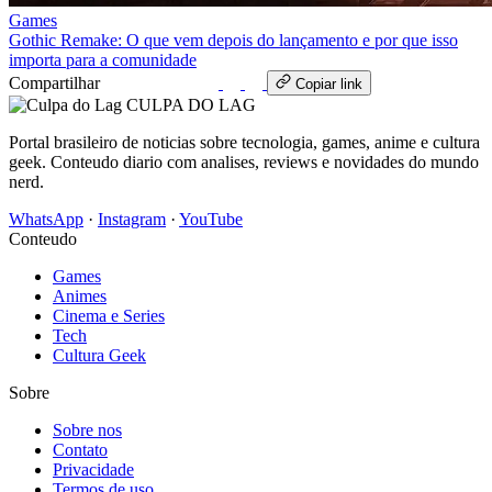
Games
Gothic Remake: O que vem depois do lançamento e por que isso
importa para a comunidade
Compartilhar
WhatsApp
Copiar link
CULPA
DO
LAG
Portal brasileiro de noticias sobre tecnologia, games, anime e cultura
geek. Conteudo diario com analises, reviews e novidades do mundo
nerd.
WhatsApp
·
Instagram
·
YouTube
Conteudo
Games
Animes
Cinema e Series
Tech
Cultura Geek
Sobre
Sobre nos
Contato
Privacidade
Termos de uso