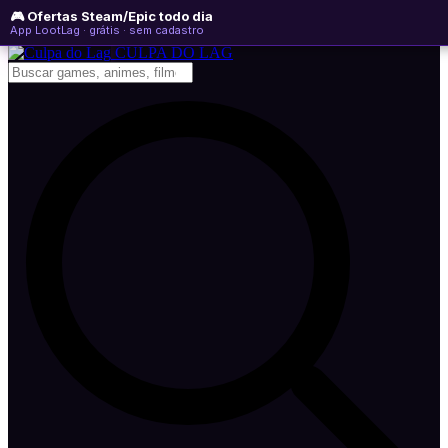
🎮 Ofertas Steam/Epic todo dia
sexta-feira, 07 de agosto de 2026
WhatsApp
Instagram
YouTube
App LootLag · grátis · sem cadastro
Newsletter
CULPA
DO
LAG