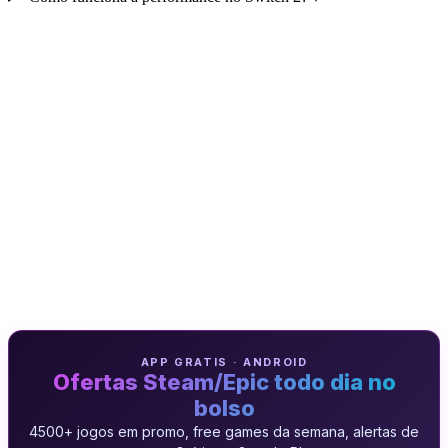
APP GRATIS · ANDROID
Ofertas Steam/Epic todo dia no
bolso
4500+ jogos em promo, free games da semana, alertas de