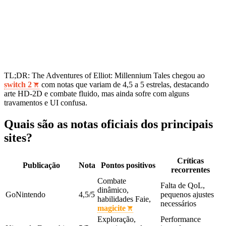
TL;DR: The Adventures of Elliot: Millennium Tales chegou ao
switch 2
com notas que variam de 4,5 a 5 estrelas, destacando
arte HD‑2D e combate fluido, mas ainda sofre com alguns
travamentos e UI confusa.
Quais são as notas oficiais dos principais
sites?
Críticas
Publicação
Nota
Pontos positivos
recorrentes
Combate
Falta de QoL,
dinâmico,
GoNintendo
4,5/5
pequenos ajustes
habilidades Faie,
necessários
magicite
Exploração,
Performance