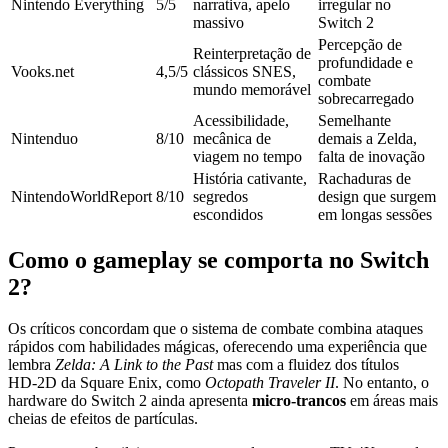
Nintendo Everything
5/5
narrativa, apelo
irregular no
massivo
Switch 2
Percepção de
Reinterpretação de
profundidade e
Vooks.net
4,5/5
clássicos SNES,
combate
mundo memorável
sobrecarregado
Acessibilidade,
Semelhante
Nintenduo
8/10
mecânica de
demais a Zelda,
viagem no tempo
falta de inovação
História cativante,
Rachaduras de
NintendoWorldReport
8/10
segredos
design que surgem
escondidos
em longas sessões
Como o gameplay se comporta no Switch
2?
Os críticos concordam que o sistema de combate combina ataques
rápidos com habilidades mágicas, oferecendo uma experiência que
lembra
Zelda: A Link to the Past
mas com a fluidez dos títulos
HD‑2D da Square Enix, como
Octopath Traveler II
. No entanto, o
hardware do Switch 2 ainda apresenta
micro‑trancos
em áreas mais
cheias de efeitos de partículas.