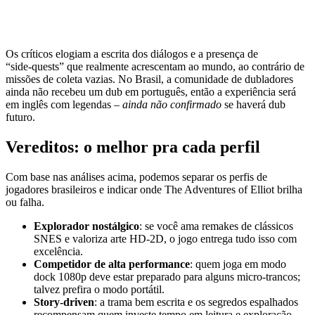
Os críticos elogiam a escrita dos diálogos e a presença de
“side‑quests” que realmente acrescentam ao mundo, ao contrário de
missões de coleta vazias. No Brasil, a comunidade de dubladores
ainda não recebeu um dub em português, então a experiência será
em inglês com legendas –
ainda não confirmado
se haverá dub
futuro.
Vereditos: o melhor pra cada perfil
Com base nas análises acima, podemos separar os perfis de
jogadores brasileiros e indicar onde The Adventures of Elliot brilha
ou falha.
Explorador nostálgico
: se você ama remakes de clássicos
SNES e valoriza arte HD‑2D, o jogo entrega tudo isso com
excelência.
Competidor de alta performance
: quem joga em modo
dock 1080p deve estar preparado para alguns micro‑trancos;
talvez prefira o modo portátil.
Story‑driven
: a trama bem escrita e os segredos espalhados
recompensam quem investe tempo em leitura e exploração.