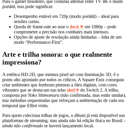
Para o gamer brasileiro, que costuma alternar entre TV 4K e modo
portátil, isso pode significar:
Desempenho estável em 720p (modo portátil) – ideal para
sessões curtas.
Queda de frame‑rate ao usar o
dock
em 1080p – pode
comprometer a precisão nos combates mais intensos.
Opções de ajuste de resolução ainda limitadas – falta de um
modo “Performance‑First”.
Arte e trilha sonora: o que realmente
impressiona?
A estética HD‑2D, que mistura pixel art com iluminação 3D, é o
ponto alto apontado por todos os críticos. A Square Enix conseguiu
criar ambientes que lembram pinturas a óleo digitais, com cores
vibrantes que se destacam nas telas
oled
do Switch 2. A trilha,
composta por
Yoko Shimomura
(não confirmada, mas estilo similar),
traz melodias orquestradas que reforçam a ambientação de cada era
temporal que Elliot visita.
Para quem coleciona trilhas de jogos, o álbum já está disponível nas
plataformas de streaming, mas ainda não há edição física no Brasil –
ainda não confirmado
se haverá lançamento local.