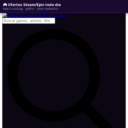
🎮 Ofertas Steam/Epic todo dia
sexta-feira, 07 de agosto de 2026
WhatsApp
Instagram
YouTube
App LootLag · grátis · sem cadastro
Newsletter
CULPA
DO
LAG