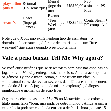
Mensal
PS5 +
playstation
Returnal
(jogo do
US$39,99
assinatura PS
plus
(Housemarque)
mês)
Plus
Evento
Hades
“Free
Conta Steam +
steam
(Supergiant
US$24,99
Weekend”
PC compatível
Games)
(48h)
Note que o Xbox não exige nenhum tipo de assinatura – o
download é permanente, diferente de um trial ou de um “free
weekend” que expira quando o período termina.
Vale a pena baixar Tell Me Why agora?
Se você curte histórias que se desenrolam com base nas escolhas do
jogador,
Tell Me Why
entrega exatamente isso. A trama acompanha
os gêmeos Tyler e Alyson Ronan, que possuem um vínculo
sobrenatural capaz de revelar segredos da infância em uma pequena
cidade do Alasca. A jogabilidade mistura exploração, diálogos
ramificados e momentos de ação leves.
O game recebeu notas entre 75 e 78 no Metacritic, o que coloca o
título numa faixa “bom, mas nada de outro mundo”. Ainda assim, a
experiência pode ser concluída em cerca de 9 a 11 horas, ou até 15