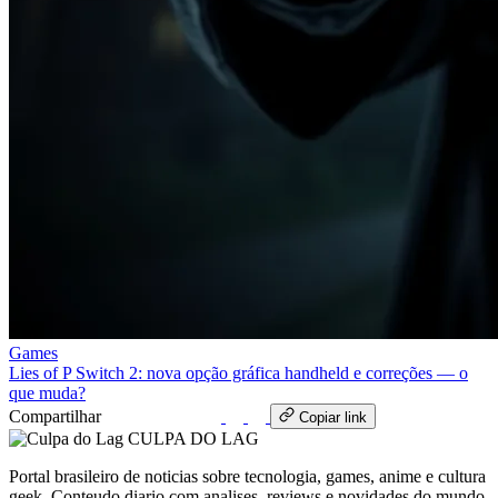
Games
Lies of P Switch 2: nova opção gráfica handheld e correções — o
que muda?
Compartilhar
WhatsApp
Copiar link
CULPA
DO
LAG
Portal brasileiro de noticias sobre tecnologia, games, anime e cultura
geek. Conteudo diario com analises, reviews e novidades do mundo