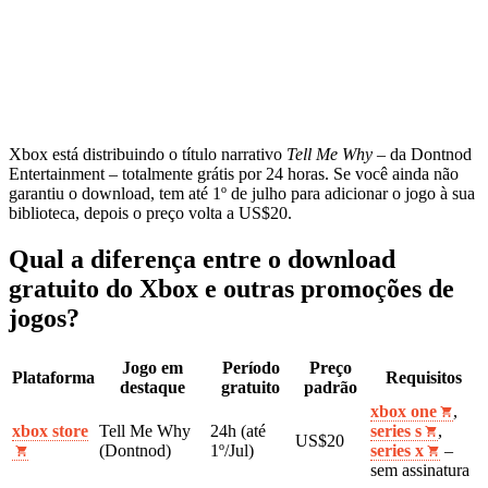
Xbox está distribuindo o título narrativo
Tell Me Why
– da Dontnod
Entertainment – totalmente grátis por 24 horas. Se você ainda não
garantiu o download, tem até 1º de julho para adicionar o jogo à sua
biblioteca, depois o preço volta a US$20.
Qual a diferença entre o download
gratuito do Xbox e outras promoções de
jogos?
Jogo em
Período
Preço
Plataforma
Requisitos
destaque
gratuito
padrão
xbox one
,
xbox store
Tell Me Why
24h (até
series s
,
US$20
(Dontnod)
1º/Jul)
series x
–
sem assinatura