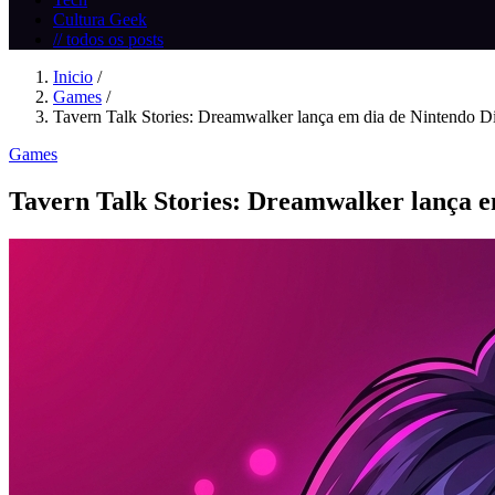
Cultura Geek
// todos os posts
Inicio
/
Games
/
Tavern Talk Stories: Dreamwalker lança em dia de Nintendo Di
Games
Tavern Talk Stories: Dreamwalker lança e