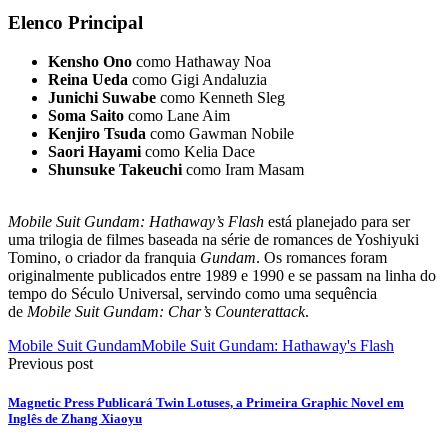
Elenco Principal
Kensho Ono
como Hathaway Noa
Reina Ueda
como Gigi Andaluzia
Junichi Suwabe
como Kenneth Sleg
Soma Saito
como Lane Aim
Kenjiro Tsuda
como Gawman Nobile
Saori Hayami
como Kelia Dace
Shunsuke Takeuchi
como Iram Masam
Mobile Suit Gundam: Hathaway’s Flash
está planejado para ser
uma trilogia de filmes baseada na série de romances de Yoshiyuki
Tomino, o criador da franquia
Gundam
. Os romances foram
originalmente publicados entre 1989 e 1990 e se passam na linha do
tempo do Século Universal, servindo como uma sequência
de
Mobile Suit Gundam: Char’s Counterattack
.
Mobile Suit Gundam
Mobile Suit Gundam: Hathaway's Flash
Previous post
Magnetic Press Publicará Twin Lotuses, a Primeira Graphic Novel em
Inglês de Zhang Xiaoyu