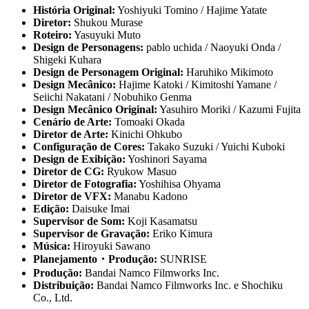
História Original:
Yoshiyuki Tomino / Hajime Yatate
Diretor:
Shukou Murase
Roteiro:
Yasuyuki Muto
Design de Personagens:
pablo uchida / Naoyuki Onda /
Shigeki Kuhara
Design de Personagem Original:
Haruhiko Mikimoto
Design Mecânico:
Hajime Katoki / Kimitoshi Yamane /
Seiichi Nakatani / Nobuhiko Genma
Design Mecânico Original:
Yasuhiro Moriki / Kazumi Fujita
Cenário de Arte:
Tomoaki Okada
Diretor de Arte:
Kinichi Ohkubo
Configuração de Cores:
Takako Suzuki / Yuichi Kuboki
Design de Exibição:
Yoshinori Sayama
Diretor de CG:
Ryukow Masuo
Diretor de Fotografia:
Yoshihisa Ohyama
Diretor de VFX:
Manabu Kadono
Edição:
Daisuke Imai
Supervisor de Som:
Koji Kasamatsu
Supervisor de Gravação:
Eriko Kimura
Música:
Hiroyuki Sawano
Planejamento・Produção:
SUNRISE
Produção:
Bandai Namco Filmworks Inc.
Distribuição:
Bandai Namco Filmworks Inc. e Shochiku
Co., Ltd.