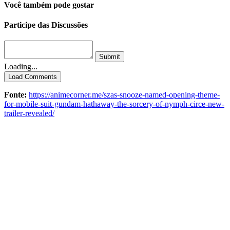
Você também pode gostar
Participe das Discussões
Submit
Loading...
Load Comments
Fonte:
https://animecorner.me/szas-snooze-named-opening-theme-
for-mobile-suit-gundam-hathaway-the-sorcery-of-nymph-circe-new-
trailer-revealed/