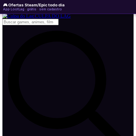
🎮 Ofertas Steam/Epic todo dia
sábado, 08 de agosto de 2026
WhatsApp
Instagram
YouTube
App LootLag · grátis · sem cadastro
Newsletter
CULPA
DO
LAG