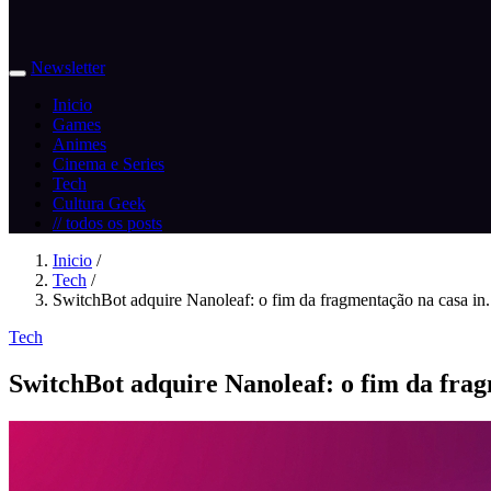
Newsletter
Inicio
Games
Animes
Cinema e Series
Tech
Cultura Geek
// todos os posts
Inicio
/
Tech
/
SwitchBot adquire Nanoleaf: o fim da fragmentação na casa in.
Tech
SwitchBot adquire Nanoleaf: o fim da frag