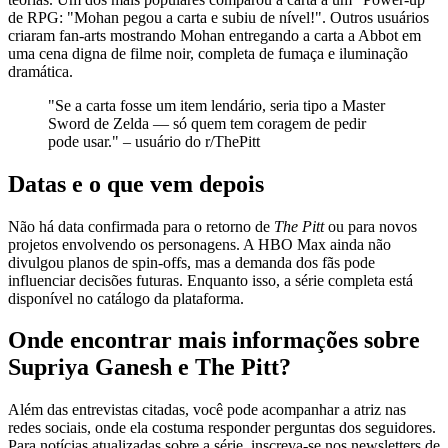
de RPG: "Mohan pegou a carta e subiu de nível!". Outros usuários
criaram fan‑arts mostrando Mohan entregando a carta a Abbot em
uma cena digna de filme noir, completa de fumaça e iluminação
dramática.
"Se a carta fosse um item lendário, seria tipo a Master
Sword de Zelda — só quem tem coragem de pedir
pode usar." – usuário do r/ThePitt
Datas e o que vem depois
Não há data confirmada para o retorno de
The Pitt
ou para novos
projetos envolvendo os personagens. A HBO Max ainda não
divulgou planos de spin‑offs, mas a demanda dos fãs pode
influenciar decisões futuras. Enquanto isso, a série completa está
disponível no catálogo da plataforma.
Onde encontrar mais informações sobre
Supriya Ganesh e The Pitt?
Além das entrevistas citadas, você pode acompanhar a atriz nas
redes sociais, onde ela costuma responder perguntas dos seguidores.
Para notícias atualizadas sobre a série, inscreva‑se nos newsletters de