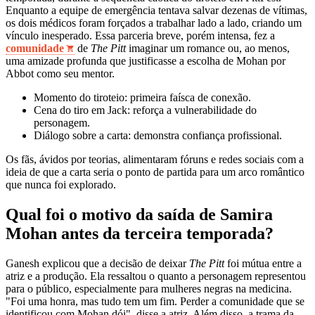
Enquanto a equipe de emergência tentava salvar dezenas de vítimas,
os dois médicos foram forçados a trabalhar lado a lado, criando um
vínculo inesperado. Essa parceria breve, porém intensa, fez a
comunidade
de
The Pitt
imaginar um romance ou, ao menos,
uma amizade profunda que justificasse a escolha de Mohan por
Abbot como seu mentor.
Momento do tiroteio: primeira faísca de conexão.
Cena do tiro em Jack: reforça a vulnerabilidade do
personagem.
Diálogo sobre a carta: demonstra confiança profissional.
Os fãs, ávidos por teorias, alimentaram fóruns e redes sociais com a
ideia de que a carta seria o ponto de partida para um arco romântico
que nunca foi explorado.
Qual foi o motivo da saída de Samira
Mohan antes da terceira temporada?
Ganesh explicou que a decisão de deixar
The Pitt
foi mútua entre a
atriz e a produção. Ela ressaltou o quanto a personagem representou
para o público, especialmente para mulheres negras na medicina.
"Foi uma honra, mas tudo tem um fim. Perder a comunidade que se
identificou com Mohan dói", disse a atriz. Além disso, a trama da