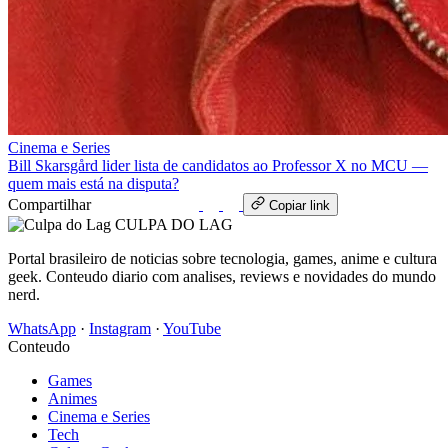
Cinema e Series
Bill Skarsgård lider lista de candidatos ao Professor X no MCU —
quem mais está na disputa?
Compartilhar
WhatsApp
Copiar link
CULPA
DO
LAG
Portal brasileiro de noticias sobre tecnologia, games, anime e cultura
geek. Conteudo diario com analises, reviews e novidades do mundo
nerd.
WhatsApp
·
Instagram
·
YouTube
Conteudo
Games
Animes
Cinema e Series
Tech