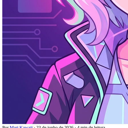
Por
Mari Kawaii
·
23 de junho de 2026
·
4 min de leitura