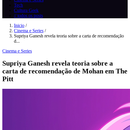
Tech
Cultura Geek
// todos os posts
Inicio
/
Cinema e Series
/
Supriya Ganesh revela teoria sobre a carta de recomendação
d...
Cinema e Series
Supriya Ganesh revela teoria sobre a
carta de recomendação de Mohan em The
Pitt