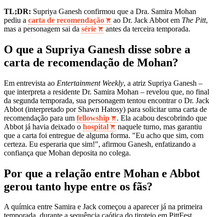
TL;DR:
Supriya Ganesh confirmou que a Dra. Samira Mohan
pediu a
carta de recomendação
ao Dr. Jack Abbot em
The Pitt
,
mas a personagem sai da
série
antes da terceira temporada.
O que a Supriya Ganesh disse sobre a
carta de recomendação de Mohan?
Em entrevista ao
Entertainment Weekly
, a atriz Supriya Ganesh –
que interpreta a residente Dr. Samira Mohan – revelou que, no final
da segunda temporada, sua personagem tentou encontrar o Dr. Jack
Abbot (interpretado por Shawn Hatosy) para solicitar uma carta de
recomendação para um
fellowship
. Ela acabou descobrindo que
Abbot já havia deixado o
hospital
naquele turno, mas garantiu
que a carta foi entregue de alguma forma. "Eu acho que sim, com
certeza. Eu esperaria que sim!", afirmou Ganesh, enfatizando a
confiança que Mohan deposita no colega.
Por que a relação entre Mohan e Abbot
gerou tanto hype entre os fãs?
A química entre Samira e Jack começou a aparecer já na primeira
temporada, durante a sequência caótica do tiroteio em PittFest.