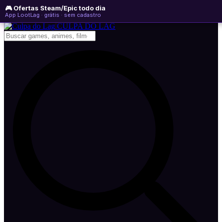
🎮 Ofertas Steam/Epic todo dia
sexta-feira, 07 de agosto de 2026
WhatsApp
Instagram
YouTube
App LootLag · grátis · sem cadastro
Newsletter
CULPA
DO
LAG