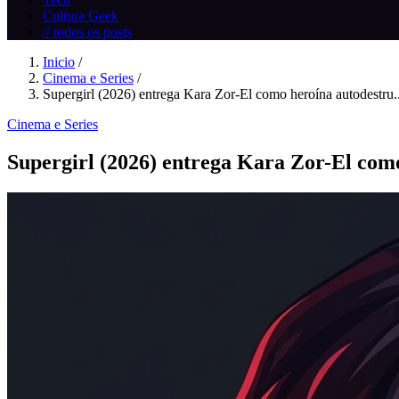
Cultura Geek
// todos os posts
Inicio
/
Cinema e Series
/
Supergirl (2026) entrega Kara Zor-El como heroína autodestru..
Cinema e Series
Supergirl (2026) entrega Kara Zor-El com