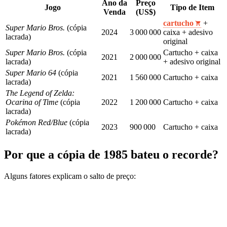
Ano da
Preço
Jogo
Tipo de Item
Venda
(US$)
cartucho
+
Super Mario Bros.
(cópia
2024
3 000 000
caixa + adesivo
lacrada)
original
Super Mario Bros.
(cópia
Cartucho + caixa
2021
2 000 000
lacrada)
+ adesivo original
Super Mario 64
(cópia
2021
1 560 000
Cartucho + caixa
lacrada)
The Legend of Zelda:
Ocarina of Time
(cópia
2022
1 200 000
Cartucho + caixa
lacrada)
Pokémon Red/Blue
(cópia
2023
900 000
Cartucho + caixa
lacrada)
Por que a cópia de 1985 bateu o recorde?
Alguns fatores explicam o salto de preço: