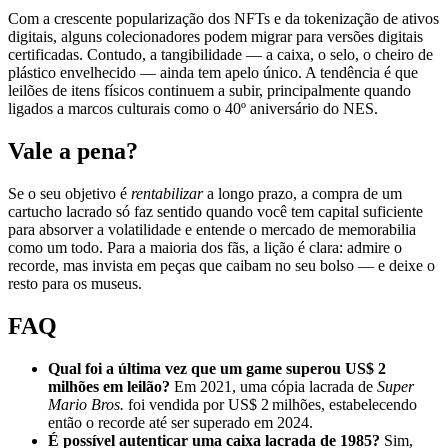
Com a crescente popularização dos NFTs e da tokenização de ativos
digitais, alguns colecionadores podem migrar para versões digitais
certificadas. Contudo, a tangibilidade — a caixa, o selo, o cheiro de
plástico envelhecido — ainda tem apelo único. A tendência é que
leilões de itens físicos continuem a subir, principalmente quando
ligados a marcos culturais como o 40º aniversário do NES.
Vale a pena?
Se o seu objetivo é
rentabilizar
a longo prazo, a compra de um
cartucho lacrado só faz sentido quando você tem capital suficiente
para absorver a volatilidade e entende o mercado de memorabilia
como um todo. Para a maioria dos fãs, a lição é clara: admire o
recorde, mas invista em peças que caibam no seu bolso — e deixe o
resto para os museus.
FAQ
Qual foi a última vez que um game superou US$ 2
milhões em leilão?
Em 2021, uma cópia lacrada de
Super
Mario Bros.
foi vendida por US$ 2 milhões, estabelecendo
então o recorde até ser superado em 2024.
É possível autenticar uma caixa lacrada de 1985?
Sim,