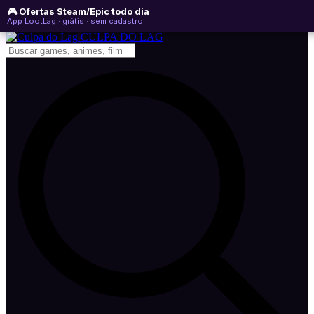
🎮 Ofertas Steam/Epic todo dia
domingo, 09 de agosto de 2026
WhatsApp
Instagram
YouTube
App LootLag · grátis · sem cadastro
Newsletter
CULPA
DO
LAG