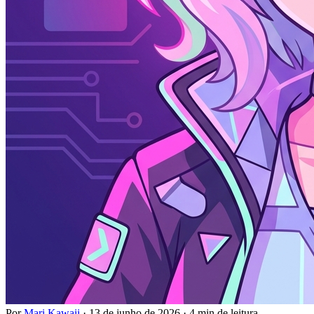
Por
Mari Kawaii
·
13 de junho de 2026
·
4 min de leitura