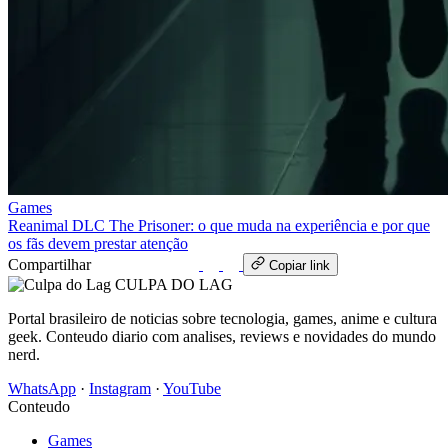
Games
Reanimal DLC The Prisoner: o que muda na experiência e por que
os fãs devem prestar atenção
Compartilhar
WhatsApp
Copiar link
CULPA
DO
LAG
Portal brasileiro de noticias sobre tecnologia, games, anime e cultura
geek. Conteudo diario com analises, reviews e novidades do mundo
nerd.
WhatsApp
·
Instagram
·
YouTube
Conteudo
Games