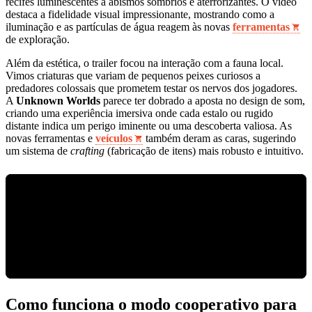
recifes luminescentes a abismos sombrios e aterrorizantes. O vídeo
destaca a fidelidade visual impressionante, mostrando como a
iluminação e as partículas de água reagem às novas
ferramentas
de exploração.
Além da estética, o trailer focou na interação com a fauna local.
Vimos criaturas que variam de pequenos peixes curiosos a
predadores colossais que prometem testar os nervos dos jogadores.
A
Unknown Worlds
parece ter dobrado a aposta no design de som,
criando uma experiência imersiva onde cada estalo ou rugido
distante indica um perigo iminente ou uma descoberta valiosa. As
novas ferramentas e
veículos
também deram as caras, sugerindo
um sistema de
crafting
(fabricação de itens) mais robusto e intuitivo.
Como funciona o modo cooperativo para