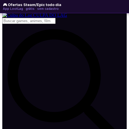
🎮 Ofertas Steam/Epic todo dia
sexta-feira, 07 de agosto de 2026
WhatsApp
Instagram
YouTube
App LootLag · grátis · sem cadastro
Newsletter
CULPA
DO
LAG