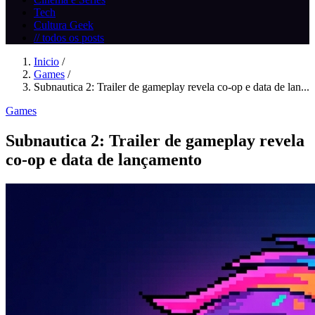
Tech
Cultura Geek
// todos os posts
Inicio
/
Games
/
Subnautica 2: Trailer de gameplay revela co-op e data de lan...
Games
Subnautica 2: Trailer de gameplay revela
co-op e data de lançamento