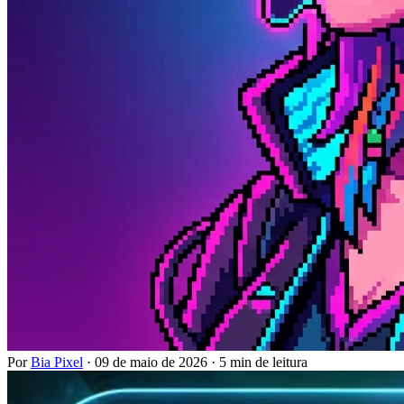
Por
Bia Pixel
·
09 de maio de 2026
·
5 min de leitura