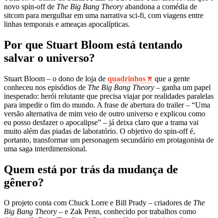
novo spin‑off de
The Big Bang Theory
abandona a comédia de
sitcom para mergulhar em uma narrativa sci‑fi, com viagens entre
linhas temporais e ameaças apocalípticas.
Por que Stuart Bloom está tentando
salvar o universo?
Stuart Bloom – o dono de loja de
quadrinhos
que a gente
conheceu nos episódios de
The Big Bang Theory
– ganha um papel
inesperado: herói relutante que precisa viajar por realidades paralelas
para impedir o fim do mundo. A frase de abertura do trailer – “Uma
versão alternativa de mim veio de outro universo e explicou como
eu posso desfazer o apocalipse” – já deixa claro que a trama vai
muito além das piadas de laboratório. O objetivo do spin‑off é,
portanto, transformar um personagem secundário em protagonista de
uma saga interdimensional.
Quem está por trás da mudança de
gênero?
O projeto conta com Chuck Lorre e Bill Prady – criadores de
The
Big Bang Theory
– e Zak Penn, conhecido por trabalhos como