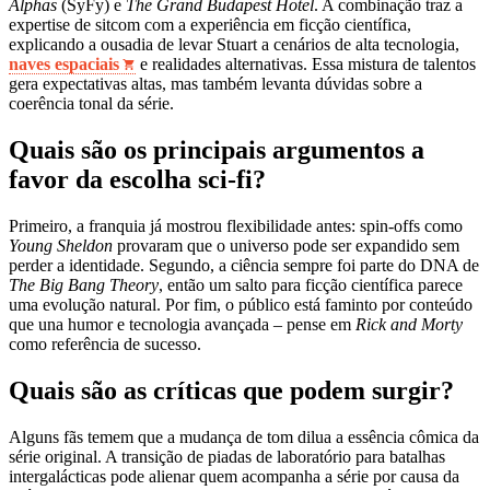
Alphas
(SyFy) e
The Grand Budapest Hotel
. A combinação traz a
expertise de sitcom com a experiência em ficção científica,
explicando a ousadia de levar Stuart a cenários de alta tecnologia,
naves espaciais
e realidades alternativas. Essa mistura de talentos
gera expectativas altas, mas também levanta dúvidas sobre a
coerência tonal da série.
Quais são os principais argumentos a
favor da escolha sci‑fi?
Primeiro, a franquia já mostrou flexibilidade antes: spin‑offs como
Young Sheldon
provaram que o universo pode ser expandido sem
perder a identidade. Segundo, a ciência sempre foi parte do DNA de
The Big Bang Theory
, então um salto para ficção científica parece
uma evolução natural. Por fim, o público está faminto por conteúdo
que una humor e tecnologia avançada – pense em
Rick and Morty
como referência de sucesso.
Quais são as críticas que podem surgir?
Alguns fãs temem que a mudança de tom dilua a essência cômica da
série original. A transição de piadas de laboratório para batalhas
intergalácticas pode alienar quem acompanha a série por causa da