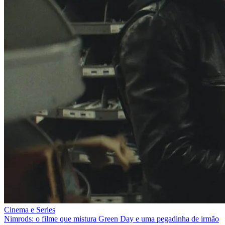
Cinema e Series
Nimrods: o filme que mistura Green Day e uma pegadinha de irmão