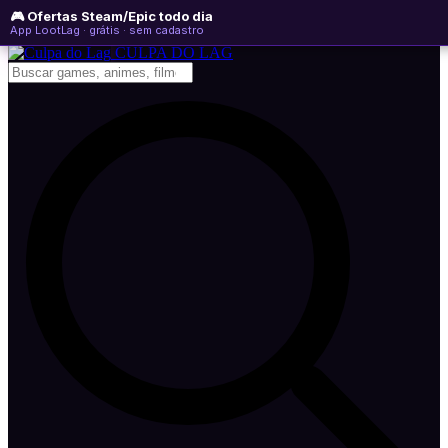
🎮 Ofertas Steam/Epic todo dia
domingo, 09 de agosto de 2026
WhatsApp
Instagram
YouTube
App LootLag · grátis · sem cadastro
Newsletter
CULPA
DO
LAG