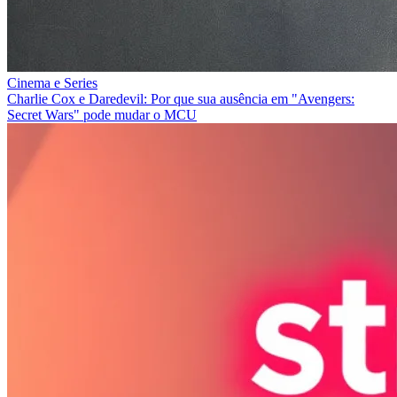
Cinema e Series
Charlie Cox e Daredevil: Por que sua ausência em "Avengers:
Secret Wars" pode mudar o MCU