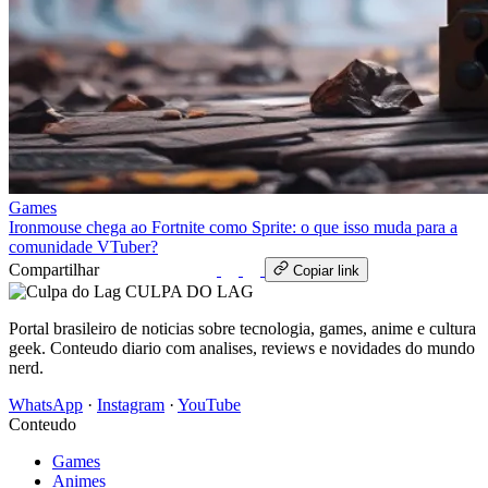
Games
Ironmouse chega ao Fortnite como Sprite: o que isso muda para a
comunidade VTuber?
Compartilhar
WhatsApp
Copiar link
CULPA
DO
LAG
Portal brasileiro de noticias sobre tecnologia, games, anime e cultura
geek. Conteudo diario com analises, reviews e novidades do mundo
nerd.
WhatsApp
·
Instagram
·
YouTube
Conteudo
Games
Animes