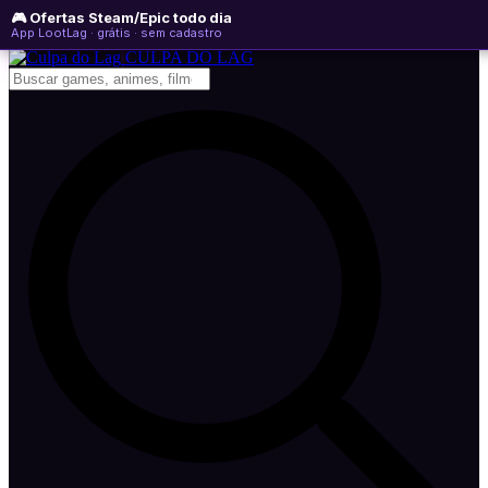
🎮 Ofertas Steam/Epic todo dia
quinta-feira, 06 de agosto de 2026
WhatsApp
Instagram
YouTube
App LootLag · grátis · sem cadastro
Newsletter
CULPA
DO
LAG