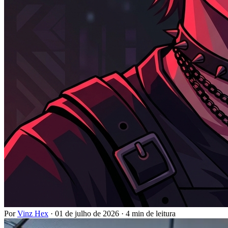
Por
Vinz Hex
·
01 de julho de 2026
·
4 min de leitura