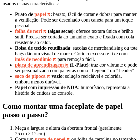
usados e suas características:
Prato de
papel
: barato, fácil de cortar e dobrar para manter
a ventilação. Pode ser desenhado com caneta para um toque
pessoal.
folha de nori
(algas secas)
: oferece textura única e brilho
sutil. Precisa ser cortada ao tamanho exato e fixada com cola
resistente ao calor.
Bolsa de tecido reutilizada
: sacolas de merchandising ou tote
bags dão um visual de marca. Corte o excesso e fixe com
imãs de neodímio
para remoção fácil.
placa de aprendizagem
(L-Plate)
: traz cor vibrante e pode
ser personalizada com palavras como "Legend" ou "Leader".
saco de pipoca
vazio
: solução reciclável e colorida,
embora menos durável.
Papel com impressão de NDA
: humorístico, representa a
história de críticas ao console.
Como montar uma faceplate de papel
passo a passo?
Meça a largura e altura da abertura frontal (geralmente
25 cm × 12 cm).
Corte um
prato de papel
ou folha de cartolina no tamanho