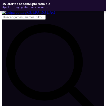
🎮 Ofertas Steam/Epic todo dia
quinta-feira, 06 de agosto de 2026
WhatsApp
Instagram
YouTube
App LootLag · grátis · sem cadastro
Newsletter
CULPA
DO
LAG