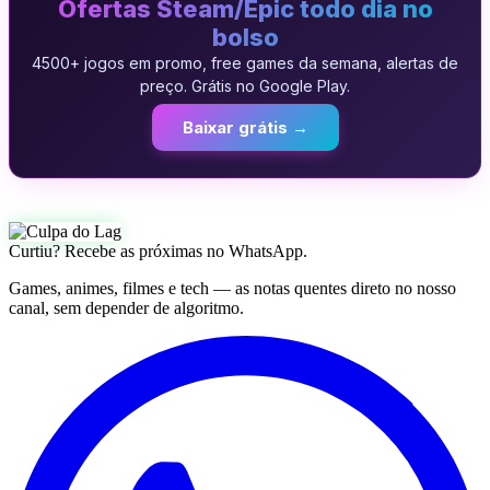
Ofertas Steam/Epic todo dia no
bolso
4500+ jogos em promo, free games da semana, alertas de
preço. Grátis no Google Play.
Baixar grátis →
Curtiu? Recebe as próximas no WhatsApp.
Games, animes, filmes e tech — as notas quentes direto no nosso
canal, sem depender de algoritmo.