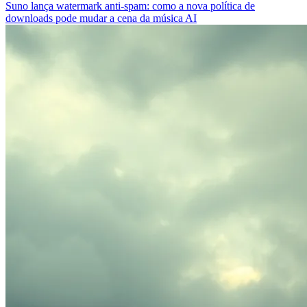
Suno lança watermark anti-spam: como a nova política de
downloads pode mudar a cena da música AI