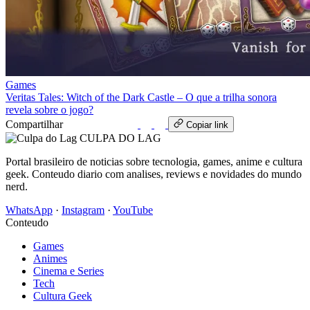
Games
Veritas Tales: Witch of the Dark Castle – O que a trilha sonora
revela sobre o jogo?
Compartilhar
WhatsApp
Copiar link
CULPA
DO
LAG
Portal brasileiro de noticias sobre tecnologia, games, anime e cultura
geek. Conteudo diario com analises, reviews e novidades do mundo
nerd.
WhatsApp
·
Instagram
·
YouTube
Conteudo
Games
Animes
Cinema e Series
Tech
Cultura Geek