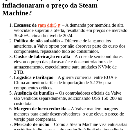
inflacionaram o preço da Steam
Machine?
Escassez de
ram ddr5
– A demanda por memória de alta
velocidade superou a oferta, resultando em preços de mercado
30‑40% acima do nível de 2024.
Política de não subsídio
– Diferente de lançamentos
anteriores, a Valve optou por não absorver parte do custo dos
componentes, repassando tudo ao consumidor.
Custos de fabricação em alta
– A crise de semicondutores
elevou o preço das placas‑mãe e dos controladores de
armazenamento, especialmente para unidades NVMe de
2 TB.
Logística e tarifação
– A guerra comercial entre EUA e
China aumentou tarifas de importação de 5‑12% para
componentes críticos.
Ausência de bundles
– Os controladores oficiais da Valve
são vendidos separadamente, adicionando US$ 150‑200 ao
custo total.
Margem de lucro reduzida
– A Valve mantém margens
menores para atrair desenvolvedores, o que eleva o preço de
varejo para compensar.
Mercado de nicho
– Como a Steam Machine visa entusiastas
e estúdios indie, a escala de produção é limitada, impedindo