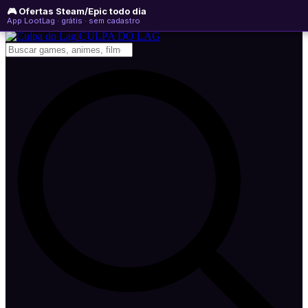
🎮 Ofertas Steam/Epic todo dia
domingo, 09 de agosto de 2026
WhatsApp
Instagram
YouTube
App LootLag · grátis · sem cadastro
Newsletter
CULPA
DO
LAG