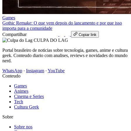
Games
Gothic Remake: O que vem depois do lançamento e por que isso
importa para a comunidade
Compartilhar
WhatsApp
Copiar link
CULPA
DO
LAG
Portal brasileiro de noticias sobre tecnologia, games, anime e cultura
geek. Conteudo diario com analises, reviews e novidades do mundo
nerd.
WhatsApp
·
Instagram
·
YouTube
Conteudo
Games
Animes
Cinema e Series
Tech
Cultura Geek
Sobre
Sobre nos