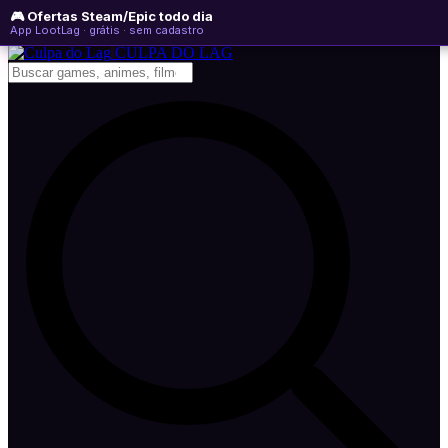
🎮 Ofertas Steam/Epic todo dia
sexta-feira, 07 de agosto de 2026
WhatsApp
Instagram
YouTube
App LootLag · grátis · sem cadastro
Newsletter
CULPA
DO
LAG