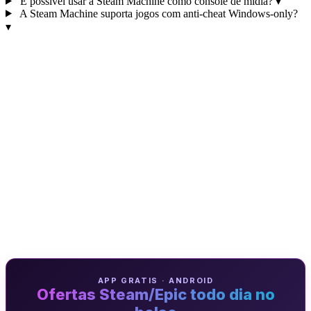
É possível usar a Steam Machine como console de mídia?
▾
A Steam Machine suporta jogos com anti‑cheat Windows‑only?
▾
APP GRATIS · ANDROID
Ofertas Steam/Epic todo dia no