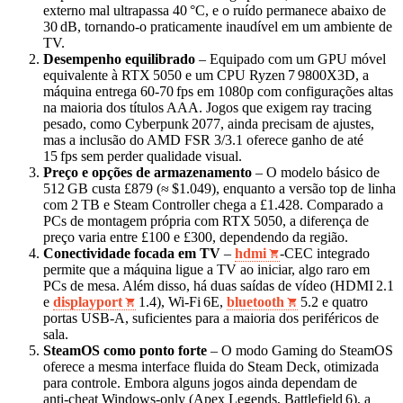
externo mal ultrapassa 40 °C, e o ruído permanece abaixo de
30 dB, tornando‑o praticamente inaudível em um ambiente de
TV.
Desempenho equilibrado
– Equipado com um GPU móvel
equivalente à RTX 5050 e um CPU Ryzen 7 9800X3D, a
máquina entrega 60‑70 fps em 1080p com configurações altas
na maioria dos títulos AAA. Jogos que exigem ray tracing
pesado, como Cyberpunk 2077, ainda precisam de ajustes,
mas a inclusão do AMD FSR 3/3.1 oferece ganho de até
15 fps sem perder qualidade visual.
Preço e opções de armazenamento
– O modelo básico de
512 GB custa £879 (≈ $1.049), enquanto a versão top de linha
com 2 TB e Steam Controller chega a £1.428. Comparado a
PCs de montagem própria com RTX 5050, a diferença de
preço varia entre £100 e £300, dependendo da região.
Conectividade focada em TV
–
hdmi
‑CEC integrado
permite que a máquina ligue a TV ao iniciar, algo raro em
PCs de mesa. Além disso, há duas saídas de vídeo (HDMI 2.1
e
displayport
1.4), Wi‑Fi 6E,
bluetooth
5.2 e quatro
portas USB‑A, suficientes para a maioria dos periféricos de
sala.
SteamOS como ponto forte
– O modo Gaming do SteamOS
oferece a mesma interface fluida do Steam Deck, otimizada
para controle. Embora alguns jogos ainda dependam de
anti‑cheat Windows‑only (Apex Legends, Battlefield 6), a