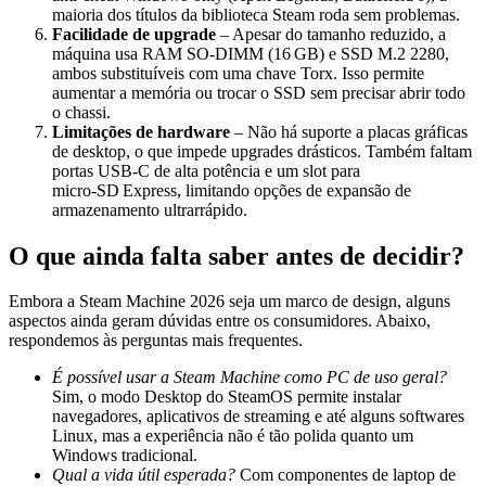
maioria dos títulos da biblioteca Steam roda sem problemas.
Facilidade de upgrade
– Apesar do tamanho reduzido, a
máquina usa RAM SO‑DIMM (16 GB) e SSD M.2 2280,
ambos substituíveis com uma chave Torx. Isso permite
aumentar a memória ou trocar o SSD sem precisar abrir todo
o chassi.
Limitações de hardware
– Não há suporte a placas gráficas
de desktop, o que impede upgrades drásticos. Também faltam
portas USB‑C de alta potência e um slot para
micro‑SD Express, limitando opções de expansão de
armazenamento ultrarrápido.
O que ainda falta saber antes de decidir?
Embora a Steam Machine 2026 seja um marco de design, alguns
aspectos ainda geram dúvidas entre os consumidores. Abaixo,
respondemos às perguntas mais frequentes.
É possível usar a Steam Machine como PC de uso geral?
Sim, o modo Desktop do SteamOS permite instalar
navegadores, aplicativos de streaming e até alguns softwares
Linux, mas a experiência não é tão polida quanto um
Windows tradicional.
Qual a vida útil esperada?
Com componentes de laptop de