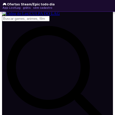
🎮 Ofertas Steam/Epic todo dia
domingo, 09 de agosto de 2026
WhatsApp
Instagram
YouTube
App LootLag · grátis · sem cadastro
Newsletter
CULPA
DO
LAG