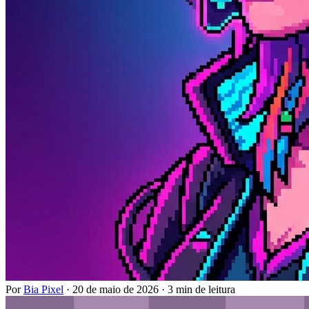
Por
Bia Pixel
·
20 de maio de 2026
·
3 min de leitura