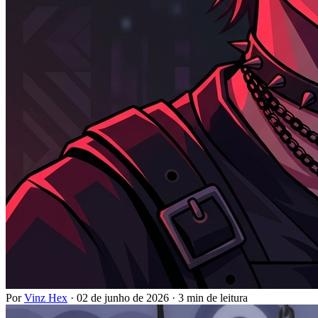
Por
Vinz Hex
·
02 de junho de 2026
·
3 min de leitura