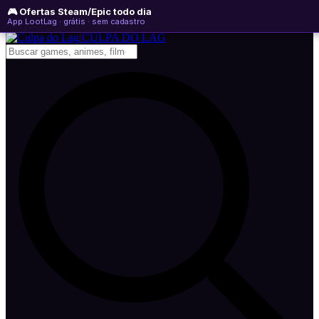
🎮 Ofertas Steam/Epic todo dia
quinta-feira, 06 de agosto de 2026
WhatsApp
Instagram
YouTube
App LootLag · grátis · sem cadastro
Newsletter
CULPA
DO
LAG