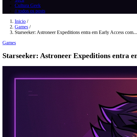
Cultura Geek
// todos os posts
Inicio
/
Games
/
Starseeker: Astroneer Expeditions entra em Early Access com...
Games
Starseeker: Astroneer Expeditions entra e