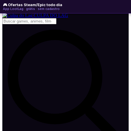
🎮 Ofertas Steam/Epic todo dia
domingo, 09 de agosto de 2026
WhatsApp
Instagram
YouTube
App LootLag · grátis · sem cadastro
Newsletter
CULPA
DO
LAG