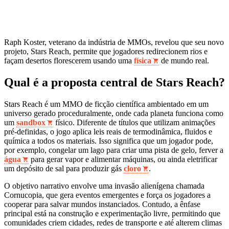
Raph Koster, veterano da indústria de MMOs, revelou que seu novo
projeto, Stars Reach, permite que jogadores redirecionem rios e
façam desertos florescerem usando uma
física
de mundo real.
Qual é a proposta central de Stars Reach?
Stars Reach é um MMO de ficção científica ambientado em um
universo gerado proceduralmente, onde cada planeta funciona como
um
sandbox
físico. Diferente de títulos que utilizam animações
pré‑definidas, o jogo aplica leis reais de termodinâmica, fluidos e
química a todos os materiais. Isso significa que um jogador pode,
por exemplo, congelar um lago para criar uma pista de gelo, ferver a
água
para gerar vapor e alimentar máquinas, ou ainda eletrificar
um depósito de sal para produzir gás
cloro
.
O objetivo narrativo envolve uma invasão alienígena chamada
Cornucopia, que gera eventos emergentes e força os jogadores a
cooperar para salvar mundos instanciados. Contudo, a ênfase
principal está na construção e experimentação livre, permitindo que
comunidades criem cidades, redes de transporte e até alterem climas