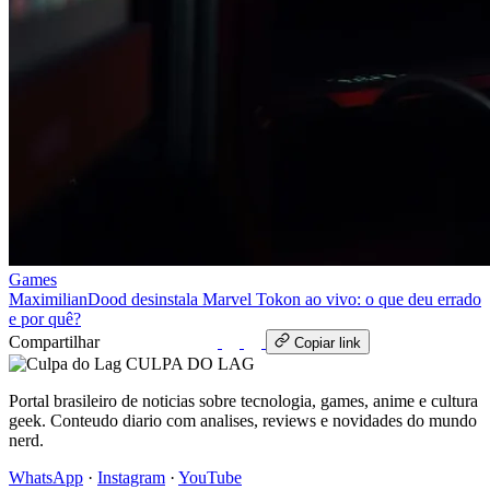
Games
MaximilianDood desinstala Marvel Tokon ao vivo: o que deu errado
e por quê?
Compartilhar
WhatsApp
Copiar link
CULPA
DO
LAG
Portal brasileiro de noticias sobre tecnologia, games, anime e cultura
geek. Conteudo diario com analises, reviews e novidades do mundo
nerd.
WhatsApp
·
Instagram
·
YouTube