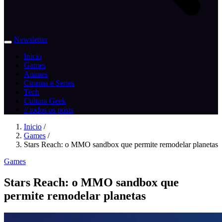
Newsletter
Inicio
Games
Animes
Cinema e Series
Tech
Cultura Geek
// todos os posts
Inicio
/
Games
/
Stars Reach: o MMO sandbox que permite remodelar planetas
Games
Stars Reach: o MMO sandbox que
permite remodelar planetas