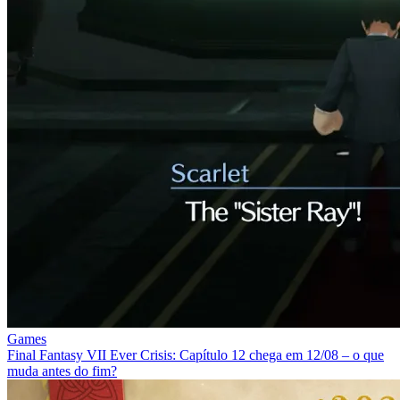
Games
Final Fantasy VII Ever Crisis: Capítulo 12 chega em 12/08 – o que
muda antes do fim?