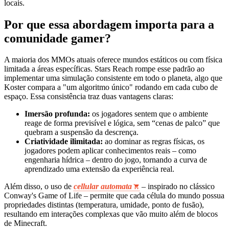
locais.
Por que essa abordagem importa para a
comunidade gamer?
A maioria dos MMOs atuais oferece mundos estáticos ou com física
limitada a áreas específicas. Stars Reach rompe esse padrão ao
implementar uma simulação consistente em todo o planeta, algo que
Koster compara a "um algoritmo único" rodando em cada cubo de
espaço. Essa consistência traz duas vantagens claras:
Imersão profunda:
os jogadores sentem que o ambiente
reage de forma previsível e lógica, sem “cenas de palco” que
quebram a suspensão da descrença.
Criatividade ilimitada:
ao dominar as regras físicas, os
jogadores podem aplicar conhecimentos reais – como
engenharia hídrica – dentro do jogo, tornando a curva de
aprendizado uma extensão da experiência real.
Além disso, o uso de
cellular automata
– inspirado no clássico
Conway's Game of Life – permite que cada célula do mundo possua
propriedades distintas (temperatura, umidade, ponto de fusão),
resultando em interações complexas que vão muito além de blocos
de Minecraft.