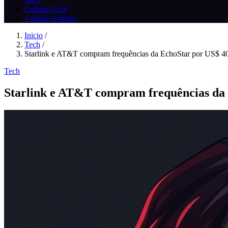
Cultura Geek
// todos os posts
Inicio
/
Tech
/
Starlink e AT&T compram frequências da EchoStar por US$ 40 
Tech
Starlink e AT&T compram frequências da 