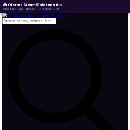
🎮 Ofertas Steam/Epic todo dia
domingo, 09 de agosto de 2026
WhatsApp
Instagram
YouTube
App LootLag · grátis · sem cadastro
Newsletter
CULPA
DO
LAG