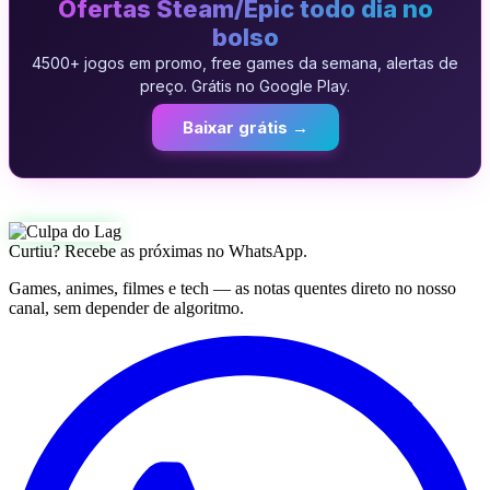
Ofertas Steam/Epic todo dia no
bolso
4500+ jogos em promo, free games da semana, alertas de
preço. Grátis no Google Play.
Baixar grátis →
Curtiu? Recebe as próximas no WhatsApp.
Games, animes, filmes e tech — as notas quentes direto no nosso
canal, sem depender de algoritmo.