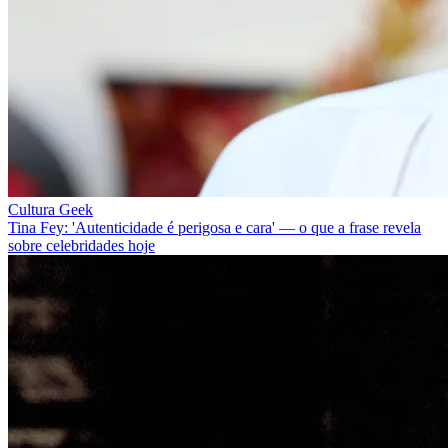
Cultura Geek
Tina Fey: 'Autenticidade é perigosa e cara' — o que a frase revela
sobre celebridades hoje