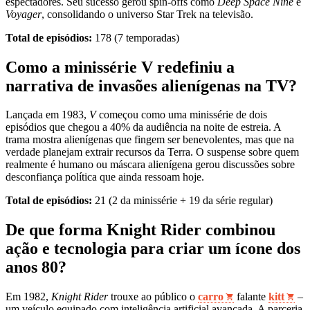
espectadores. Seu sucesso gerou spin‑offs como
Deep Space Nine
e
Voyager
, consolidando o universo Star Trek na televisão.
Total de episódios:
178 (7 temporadas)
Como a minissérie V redefiniu a
narrativa de invasões alienígenas na TV?
Lançada em 1983,
V
começou como uma minissérie de dois
episódios que chegou a 40% da audiência na noite de estreia. A
trama mostra alienígenas que fingem ser benevolentes, mas que na
verdade planejam extrair recursos da Terra. O suspense sobre quem
realmente é humano ou máscara alienígena gerou discussões sobre
desconfiança política que ainda ressoam hoje.
Total de episódios:
21 (2 da minissérie + 19 da série regular)
De que forma Knight Rider combinou
ação e tecnologia para criar um ícone dos
anos 80?
Em 1982,
Knight Rider
trouxe ao público o
carro
falante
kitt
–
um veículo equipado com inteligência artificial avançada. A parceria