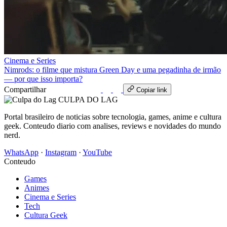
Cinema e Series
Nimrods: o filme que mistura Green Day e uma pegadinha de irmão
— por que isso importa?
Compartilhar
WhatsApp
Copiar link
CULPA
DO
LAG
Portal brasileiro de noticias sobre tecnologia, games, anime e cultura
geek. Conteudo diario com analises, reviews e novidades do mundo
nerd.
WhatsApp
·
Instagram
·
YouTube
Conteudo
Games
Animes
Cinema e Series
Tech
Cultura Geek