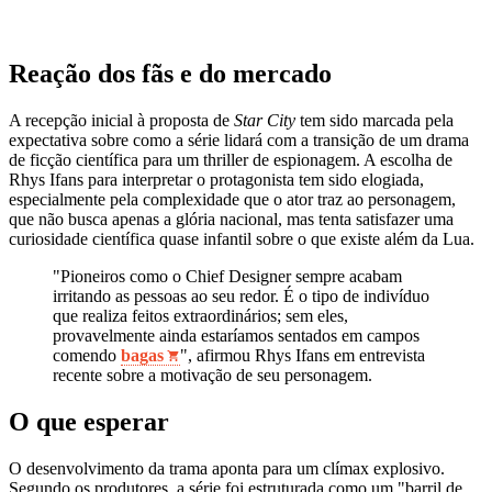
Reação dos fãs e do mercado
A recepção inicial à proposta de
Star City
tem sido marcada pela
expectativa sobre como a série lidará com a transição de um drama
de ficção científica para um thriller de espionagem. A escolha de
Rhys Ifans para interpretar o protagonista tem sido elogiada,
especialmente pela complexidade que o ator traz ao personagem,
que não busca apenas a glória nacional, mas tenta satisfazer uma
curiosidade científica quase infantil sobre o que existe além da Lua.
"Pioneiros como o Chief Designer sempre acabam
irritando as pessoas ao seu redor. É o tipo de indivíduo
que realiza feitos extraordinários; sem eles,
provavelmente ainda estaríamos sentados em campos
comendo
bagas
", afirmou Rhys Ifans em entrevista
recente sobre a motivação de seu personagem.
O que esperar
O desenvolvimento da trama aponta para um clímax explosivo.
Segundo os produtores, a série foi estruturada como um "barril de