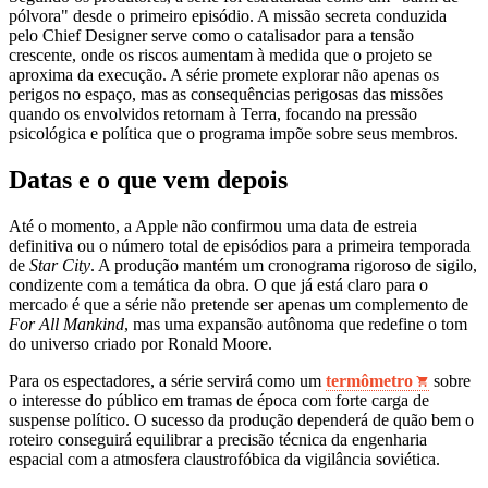
pólvora" desde o primeiro episódio. A missão secreta conduzida
pelo Chief Designer serve como o catalisador para a tensão
crescente, onde os riscos aumentam à medida que o projeto se
aproxima da execução. A série promete explorar não apenas os
perigos no espaço, mas as consequências perigosas das missões
quando os envolvidos retornam à Terra, focando na pressão
psicológica e política que o programa impõe sobre seus membros.
Datas e o que vem depois
Até o momento, a Apple não confirmou uma data de estreia
definitiva ou o número total de episódios para a primeira temporada
de
Star City
. A produção mantém um cronograma rigoroso de sigilo,
condizente com a temática da obra. O que já está claro para o
mercado é que a série não pretende ser apenas um complemento de
For All Mankind
, mas uma expansão autônoma que redefine o tom
do universo criado por Ronald Moore.
Para os espectadores, a série servirá como um
termômetro
sobre
o interesse do público em tramas de época com forte carga de
suspense político. O sucesso da produção dependerá de quão bem o
roteiro conseguirá equilibrar a precisão técnica da engenharia
espacial com a atmosfera claustrofóbica da vigilância soviética.