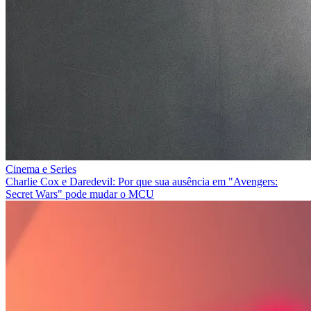
Cinema e Series
Charlie Cox e Daredevil: Por que sua ausência em "Avengers:
Secret Wars" pode mudar o MCU