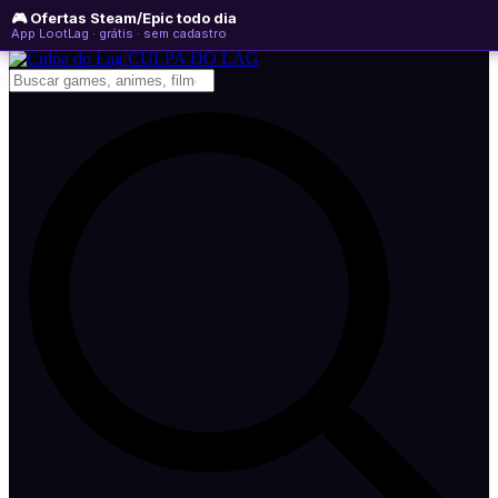
🎮 Ofertas Steam/Epic todo dia
domingo, 09 de agosto de 2026
WhatsApp
Instagram
YouTube
App LootLag · grátis · sem cadastro
Newsletter
CULPA
DO
LAG