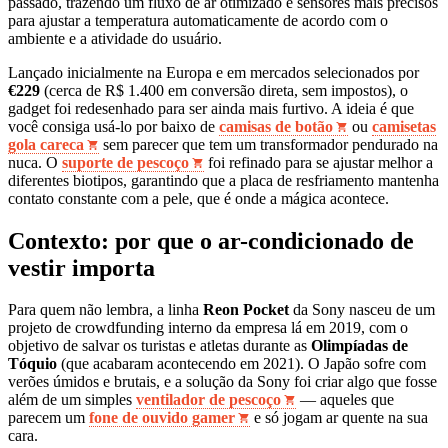
passado, trazendo um fluxo de ar otimizado e sensores mais precisos
para ajustar a temperatura automaticamente de acordo com o
ambiente e a atividade do usuário.
Lançado inicialmente na Europa e em mercados selecionados por
€229
(cerca de R$ 1.400 em conversão direta, sem impostos), o
gadget foi redesenhado para ser ainda mais furtivo. A ideia é que
você consiga usá-lo por baixo de
camisas de botão
ou
camisetas
gola careca
sem parecer que tem um transformador pendurado na
nuca. O
suporte de pescoço
foi refinado para se ajustar melhor a
diferentes biotipos, garantindo que a placa de resfriamento mantenha
contato constante com a pele, que é onde a mágica acontece.
Contexto: por que o ar-condicionado de
vestir importa
Para quem não lembra, a linha
Reon Pocket
da Sony nasceu de um
projeto de crowdfunding interno da empresa lá em 2019, com o
objetivo de salvar os turistas e atletas durante as
Olimpíadas de
Tóquio
(que acabaram acontecendo em 2021). O Japão sofre com
verões úmidos e brutais, e a solução da Sony foi criar algo que fosse
além de um simples
ventilador de pescoço
— aqueles que
parecem um
fone de ouvido gamer
e só jogam ar quente na sua
cara.