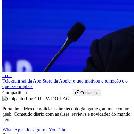
Tech
Telegram sai da App Store da Apple: o que motivou a remoção e o
que isso implica
Compartilhar
WhatsApp
Copiar link
CULPA
DO
LAG
Portal brasileiro de noticias sobre tecnologia, games, anime e cultura
geek. Conteudo diario com analises, reviews e novidades do mundo
nerd.
WhatsApp
·
Instagram
·
YouTube