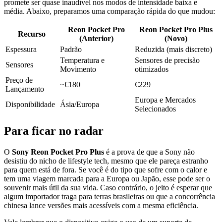
promete ser quase inaudível nos modos de intensidade baixa e
média. Abaixo, preparamos uma comparação rápida do que mudou:
Reon Pocket Pro
Reon Pocket Pro Plus
Recurso
(Anterior)
(Novo)
Espessura
Padrão
Reduzida (mais discreto)
Temperatura e
Sensores de precisão
Sensores
Movimento
otimizados
Preço de
~€180
€229
Lançamento
Europa e Mercados
Disponibilidade
Ásia/Europa
Selecionados
Para ficar no radar
O
Sony Reon Pocket Pro Plus
é a prova de que a Sony não
desistiu do nicho de lifestyle tech, mesmo que ele pareça estranho
para quem está de fora. Se você é do tipo que sofre com o calor e
tem uma viagem marcada para a Europa ou Japão, esse pode ser o
souvenir mais útil da sua vida. Caso contrário, o jeito é esperar que
algum importador traga para terras brasileiras ou que a concorrência
chinesa lance versões mais acessíveis com a mesma eficiência.