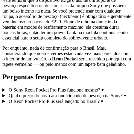
Vale lembrar que o dispositivo exige o uso de um suporte de
pescoço específico ou de camisetas da própria Sony que possuem
um bolso interno na nuca. Se você pretende usar com qualquer
roupa, o acessório de pescoço (neckband) é obrigatório e geralmente
vem incluso no pacote de €229. Fique de olho na duração da
bateria: em modos de resfriamento máximo, ela costuma durar
poucas horas, então ter um power bank na mochila continua sendo
essencial para o setup completo do sobrevivente urbano.
Por enquanto, nada de confirmação para o Brasil. Mas,
considerando que nossos verões estão cada vez mais parecidos com
o interior de um vulcão, o
Reon Pocket
seria recebido por aqui com
tapete vermelho — ou pelo menos com um tapete bem geladinho.
Perguntas frequentes
O Sony Reon Pocket Pro Plus funciona mesmo?
▾
Qual o preço do novo ar-condicionado de pescoço da Sony?
▾
O Reon Pocket Pro Plus será lançado no Brasil?
▾