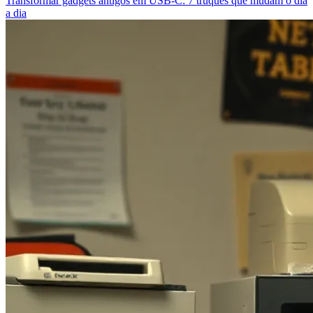
Transformar gadgets antigos em USB‑C: 7 truques que mudam o dia
a dia