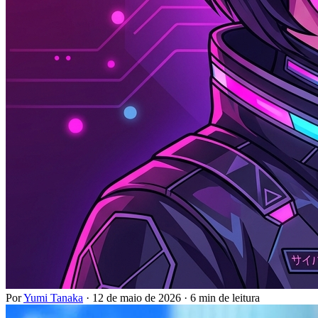
Por
Yumi Tanaka
·
12 de maio de 2026
·
6 min de leitura