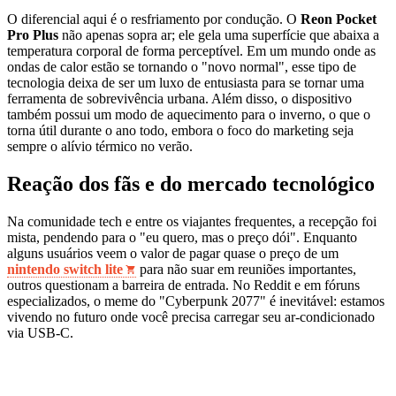
O diferencial aqui é o resfriamento por condução. O
Reon Pocket
Pro Plus
não apenas sopra ar; ele gela uma superfície que abaixa a
temperatura corporal de forma perceptível. Em um mundo onde as
ondas de calor estão se tornando o "novo normal", esse tipo de
tecnologia deixa de ser um luxo de entusiasta para se tornar uma
ferramenta de sobrevivência urbana. Além disso, o dispositivo
também possui um modo de aquecimento para o inverno, o que o
torna útil durante o ano todo, embora o foco do marketing seja
sempre o alívio térmico no verão.
Reação dos fãs e do mercado tecnológico
Na comunidade tech e entre os viajantes frequentes, a recepção foi
mista, pendendo para o "eu quero, mas o preço dói". Enquanto
alguns usuários veem o valor de pagar quase o preço de um
nintendo switch lite
para não suar em reuniões importantes,
outros questionam a barreira de entrada. No Reddit e em fóruns
especializados, o meme do "Cyberpunk 2077" é inevitável: estamos
vivendo no futuro onde você precisa carregar seu ar-condicionado
via USB-C.