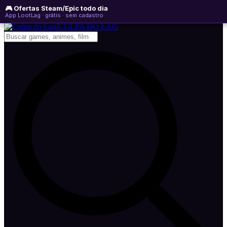
🎮 Ofertas Steam/Epic todo dia
sexta-feira, 07 de agosto de 2026
WhatsApp
Instagram
YouTube
App LootLag · grátis · sem cadastro
Newsletter
CULPA
DO
LAG