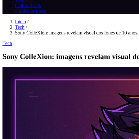
Cultura Geek
// todos os posts
Inicio
/
Tech
/
Sony ColleXion: imagens revelam visual dos fones de 10 anos..
Tech
Sony ColleXion: imagens revelam visual do