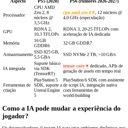
Aspecto
PS5 (2020)
PS6 (rumores 2026‑2027)
CPU AMD
Zen 2, 8
cpu amd zen 4
, 12 núcleos @
Processador
núcleos @
4,0 GHz (especulação)
3,5 GHz
RDNA 2,
RDNA 3, 20‑25 TFLOPs com
GPU
10,3 TFLOPs
aceleração de IA dedicada
16 GB
Memória
32 GB GDDR7
GDDR6
SSD 825 GB,
Armazenamento
SSD NVMe 2 TB, >10 GB/s
5,5 GB/s
Suporte básico
tensor core
dedicado, APIs de
IA integrada
via SDK
geração de assets em tempo real
(TensorRT)
PlayStation 5
PlayStation 6 SDK com assistente
Ferramentas de
SDK, suporte a
de script IA, integração nativa
criação
Unreal Engine
com ferramentas de
5
world‑building
Como a IA pode mudar a experiência do
jogador?
Os desenvolvedores já testam IA para criar ambientes dinâmicos que