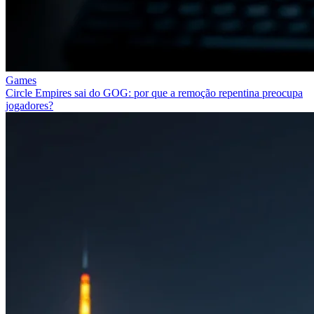
Games
Circle Empires sai do GOG: por que a remoção repentina preocupa
jogadores?