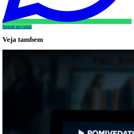
Seguir no canal
Veja
tambem