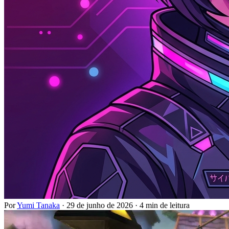
Por
Yumi Tanaka
·
29 de junho de 2026
·
4 min de leitura