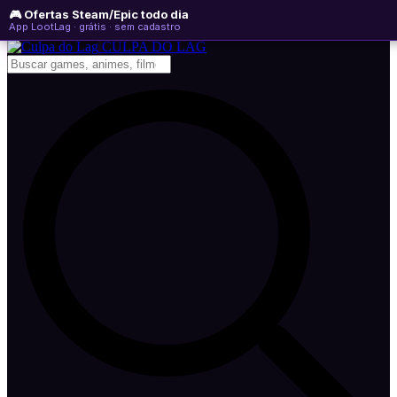
🎮 Ofertas Steam/Epic todo dia
sábado, 08 de agosto de 2026
WhatsApp
Instagram
YouTube
App LootLag · grátis · sem cadastro
Newsletter
CULPA
DO
LAG