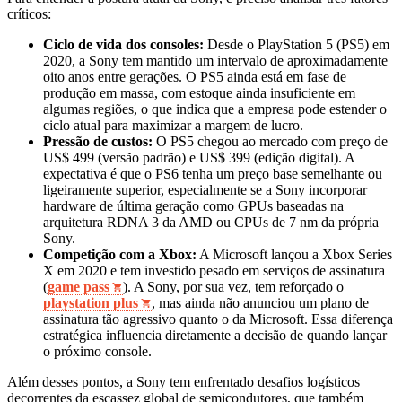
críticos:
Ciclo de vida dos consoles:
Desde o PlayStation 5 (PS5) em
2020, a Sony tem mantido um intervalo de aproximadamente
oito anos entre gerações. O PS5 ainda está em fase de
produção em massa, com estoque ainda insuficiente em
algumas regiões, o que indica que a empresa pode estender o
ciclo atual para maximizar a margem de lucro.
Pressão de custos:
O PS5 chegou ao mercado com preço de
US$ 499 (versão padrão) e US$ 399 (edição digital). A
expectativa é que o PS6 tenha um preço base semelhante ou
ligeiramente superior, especialmente se a Sony incorporar
hardware de última geração como GPUs baseadas na
arquitetura RDNA 3 da AMD ou CPUs de 7 nm da própria
Sony.
Competição com a Xbox:
A Microsoft lançou a Xbox Series
X em 2020 e tem investido pesado em serviços de assinatura
(
game pass
). A Sony, por sua vez, tem reforçado o
playstation plus
, mas ainda não anunciou um plano de
assinatura tão agressivo quanto o da Microsoft. Essa diferença
estratégica influencia diretamente a decisão de quando lançar
o próximo console.
Além desses pontos, a Sony tem enfrentado desafios logísticos
decorrentes da escassez global de semicondutores, que também