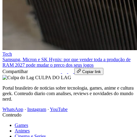
Tech
Samsung, Micron e SK Hynix: por que vender toda a produção de
RAM 2027 pode mudar o preço dos seus jogos
Compartilhar
WhatsApp
Copiar link
CULPA
DO
LAG
Portal brasileiro de noticias sobre tecnologia, games, anime e cultura
geek. Conteudo diario com analises, reviews e novidades do mundo
nerd.
WhatsApp
·
Instagram
·
YouTube
Conteudo
Games
Animes
Cinema e Series