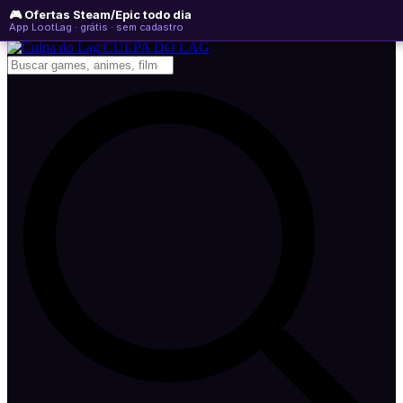
🎮 Ofertas Steam/Epic todo dia
quinta-feira, 06 de agosto de 2026
WhatsApp
Instagram
YouTube
App LootLag · grátis · sem cadastro
Newsletter
CULPA
DO
LAG