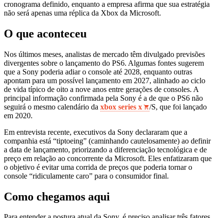
cronograma definido, enquanto a empresa afirma que sua estratégia
não será apenas uma réplica da Xbox da Microsoft.
O que aconteceu
Nos últimos meses, analistas de mercado têm divulgado previsões
divergentes sobre o lançamento do PS6. Algumas fontes sugerem
que a Sony poderia adiar o console até 2028, enquanto outras
apontam para um possível lançamento em 2027, alinhado ao ciclo
de vida típico de oito a nove anos entre gerações de consoles. A
principal informação confirmada pela Sony é a de que o PS6 não
seguirá o mesmo calendário da
xbox series x
/S, que foi lançado
em 2020.
Em entrevista recente, executivos da Sony declararam que a
companhia está “tiptoeing” (caminhando cautelosamente) ao definir
a data de lançamento, priorizando a diferenciação tecnológica e de
preço em relação ao concorrente da Microsoft. Eles enfatizaram que
o objetivo é evitar uma corrida de preços que poderia tornar o
console “ridiculamente caro” para o consumidor final.
Como chegamos aqui
Para entender a postura atual da Sony, é preciso analisar três fatores