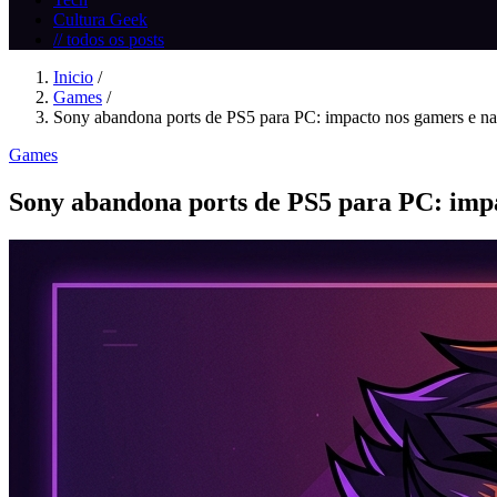
Cultura Geek
// todos os posts
Inicio
/
Games
/
Sony abandona ports de PS5 para PC: impacto nos gamers e na.
Games
Sony abandona ports de PS5 para PC: impa