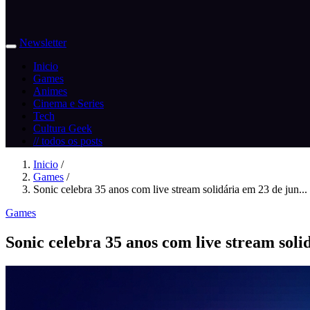
Newsletter
Inicio
Games
Animes
Cinema e Series
Tech
Cultura Geek
// todos os posts
Inicio
/
Games
/
Sonic celebra 35 anos com live stream solidária em 23 de jun...
Games
Sonic celebra 35 anos com live stream soli