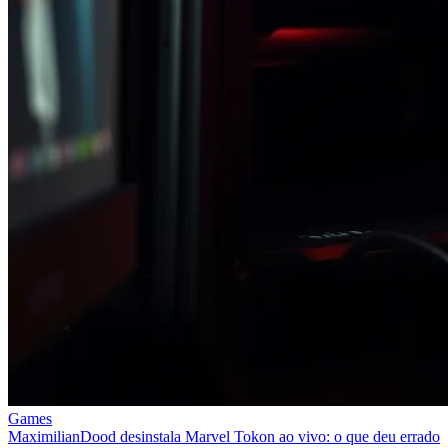
Games
MaximilianDood desinstala Marvel Tokon ao vivo: o que deu errado