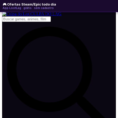
🎮 Ofertas Steam/Epic todo dia
sábado, 08 de agosto de 2026
WhatsApp
Instagram
YouTube
App LootLag · grátis · sem cadastro
Newsletter
CULPA
DO
LAG