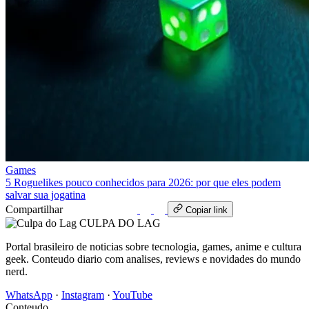
Games
5 Roguelikes pouco conhecidos para 2026: por que eles podem
salvar sua jogatina
Compartilhar
WhatsApp
Copiar link
CULPA
DO
LAG
Portal brasileiro de noticias sobre tecnologia, games, anime e cultura
geek. Conteudo diario com analises, reviews e novidades do mundo
nerd.
WhatsApp
·
Instagram
·
YouTube
Conteudo