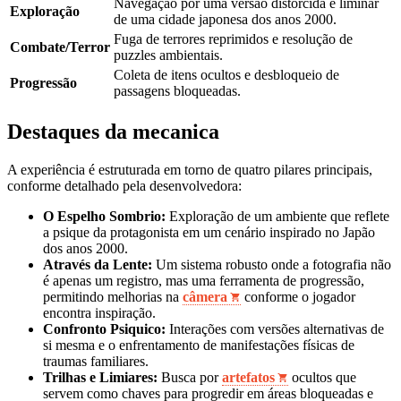
Navegação por uma versão distorcida e liminar
Exploração
de uma cidade japonesa dos anos 2000.
Fuga de terrores reprimidos e resolução de
Combate/Terror
puzzles ambientais.
Coleta de itens ocultos e desbloqueio de
Progressão
passagens bloqueadas.
Destaques da mecanica
A experiência é estruturada em torno de quatro pilares principais,
conforme detalhado pela desenvolvedora:
O Espelho Sombrio:
Exploração de um ambiente que reflete
a psique da protagonista em um cenário inspirado no Japão
dos anos 2000.
Através da Lente:
Um sistema robusto onde a fotografia não
é apenas um registro, mas uma ferramenta de progressão,
permitindo melhorias na
câmera
conforme o jogador
encontra inspiração.
Confronto Psiquico:
Interações com versões alternativas de
si mesma e o enfrentamento de manifestações físicas de
traumas familiares.
Trilhas e Limiares:
Busca por
artefatos
ocultos que
servem como chaves para progredir em áreas bloqueadas e