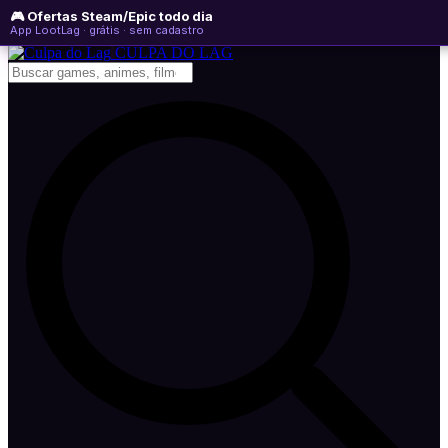
🎮 Ofertas Steam/Epic todo dia
sábado, 08 de agosto de 2026
WhatsApp
Instagram
YouTube
App LootLag · grátis · sem cadastro
Newsletter
CULPA
DO
LAG