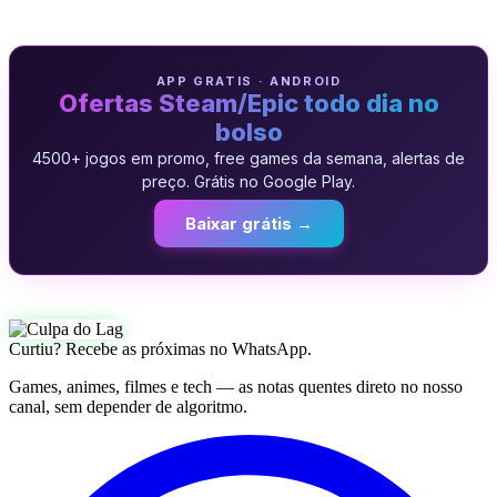
APP GRATIS · ANDROID
Ofertas Steam/Epic todo dia no
bolso
4500+ jogos em promo, free games da semana, alertas de
preço. Grátis no Google Play.
Baixar grátis →
Curtiu? Recebe as próximas no WhatsApp.
Games, animes, filmes e tech — as notas quentes direto no nosso
canal, sem depender de algoritmo.