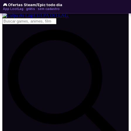
🎮 Ofertas Steam/Epic todo dia
segunda-feira, 10 de agosto de 2026
WhatsApp
Instagram
YouTube
App LootLag · grátis · sem cadastro
Newsletter
CULPA
DO
LAG