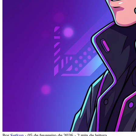
Por
Setkun
·
05 de fevereiro de 2026
·
2 min de leitura