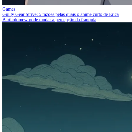
Games
Guilty Gear Strive: 5 razões pelas quais o anime curto de Erica
Bartholomew pode mudar a percepção da franquia