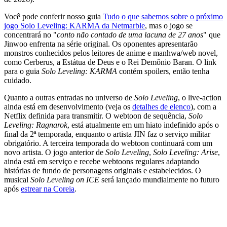
Você pode conferir nosso guia
Tudo o que sabemos sobre o próximo
jogo Solo Leveling: KARMA da Netmarble
, mas o jogo se
concentrará no "
conto não contado de uma lacuna de 27 anos
" que
Jinwoo enfrenta na série original. Os oponentes apresentarão
monstros conhecidos pelos leitores de anime e manhwa/web novel,
como Cerberus, a Estátua de Deus e o Rei Demônio Baran. O link
para o guia
Solo Leveling: KARMA
contém spoilers, então tenha
cuidado.
Quanto a outras entradas no universo de
Solo Leveling
, o live-action
ainda está em desenvolvimento (veja os
detalhes de elenco
), com a
Netflix definida para transmitir. O webtoon de sequência,
Solo
Leveling: Ragnarok
, está atualmente em um hiato indefinido após o
final da 2ª temporada, enquanto o artista JIN faz o serviço militar
obrigatório. A terceira temporada do webtoon continuará com um
novo artista. O jogo anterior de
Solo Leveling
,
Solo Leveling: Arise
,
ainda está em serviço e recebe webtoons regulares adaptando
histórias de fundo de personagens originais e estabelecidos. O
musical
Solo Leveling on ICE
será lançado mundialmente no futuro
após
estrear na Coreia
.