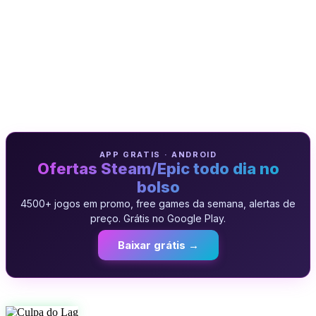
APP GRATIS · ANDROID
Ofertas Steam/Epic todo dia no
bolso
4500+ jogos em promo, free games da semana, alertas de
preço. Grátis no Google Play.
Baixar grátis →