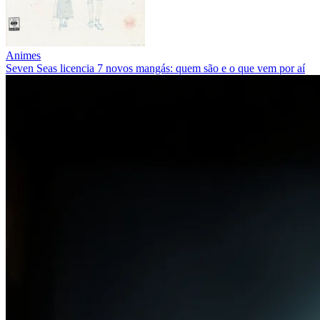
Animes
Seven Seas licencia 7 novos mangás: quem são e o que vem por aí