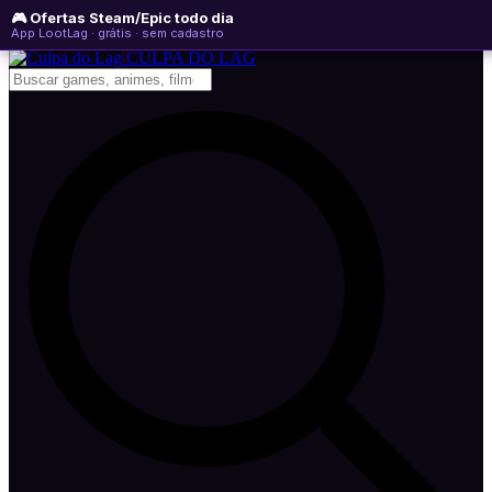
🎮 Ofertas Steam/Epic todo dia
quinta-feira, 06 de agosto de 2026
WhatsApp
Instagram
YouTube
App LootLag · grátis · sem cadastro
Newsletter
CULPA
DO
LAG