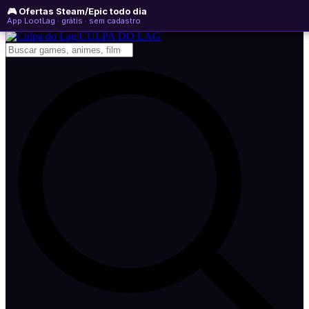
🎮 Ofertas Steam/Epic todo dia
sábado, 08 de agosto de 2026
WhatsApp
Instagram
YouTube
App LootLag · grátis · sem cadastro
Newsletter
CULPA
DO
LAG