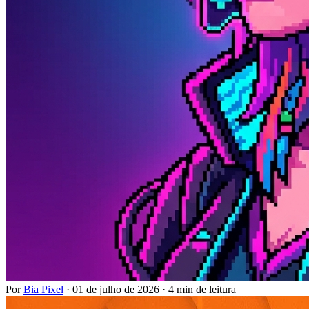
Por
Bia Pixel
·
01 de julho de 2026
·
4 min de leitura