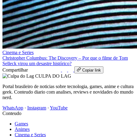
Cinema e Series
Christopher Columbus: The Discovery – Por que o filme de Tom
Selleck virou um desastre histórico?
Compartilhar
WhatsApp
Copiar link
CULPA
DO
LAG
Portal brasileiro de noticias sobre tecnologia, games, anime e cultura
geek. Conteudo diario com analises, reviews e novidades do mundo
nerd.
WhatsApp
·
Instagram
·
YouTube
Conteudo
Games
Animes
Cinema e Series