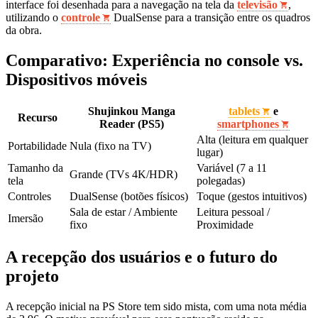
interface foi desenhada para a navegação na tela da
televisão
,
utilizando o
controle
DualSense para a transição entre os quadros
da obra.
Comparativo: Experiência no console vs.
Dispositivos móveis
Shujinkou Manga
tablets
e
Recurso
Reader (PS5)
smartphones
Alta (leitura em qualquer
Portabilidade
Nula (fixo na TV)
lugar)
Tamanho da
Variável (7 a 11
Grande (TVs 4K/HDR)
tela
polegadas)
Controles
DualSense (botões físicos)
Toque (gestos intuitivos)
Sala de estar / Ambiente
Leitura pessoal /
Imersão
fixo
Proximidade
A recepção dos usuários e o futuro do
projeto
A recepção inicial na PS Store tem sido mista, com uma nota média