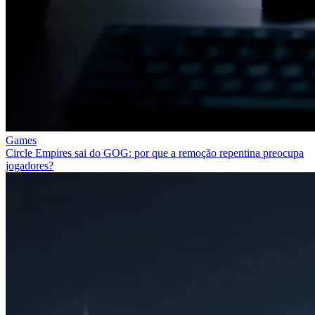
Games
Circle Empires sai do GOG: por que a remoção repentina preocupa
jogadores?