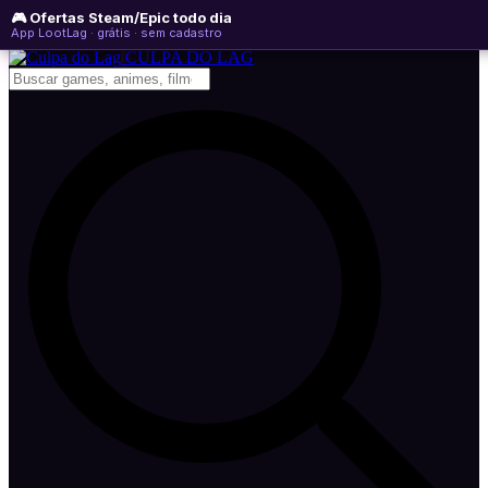
🎮 Ofertas Steam/Epic todo dia
sábado, 08 de agosto de 2026
WhatsApp
Instagram
YouTube
App LootLag · grátis · sem cadastro
Newsletter
CULPA
DO
LAG