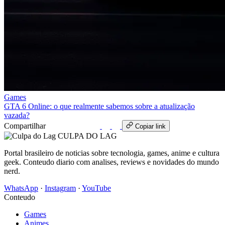
Games
GTA 6 Online: o que realmente sabemos sobre a atualização
vazada?
Compartilhar
WhatsApp
Copiar link
CULPA
DO
LAG
Portal brasileiro de noticias sobre tecnologia, games, anime e cultura
geek. Conteudo diario com analises, reviews e novidades do mundo
nerd.
WhatsApp
·
Instagram
·
YouTube
Conteudo
Games
Animes