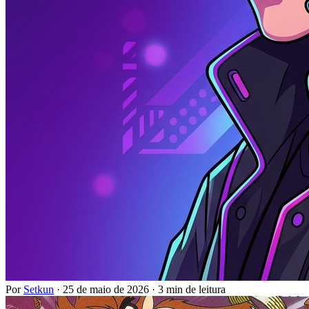
Por
Setkun
·
25 de maio de 2026
·
3 min de leitura