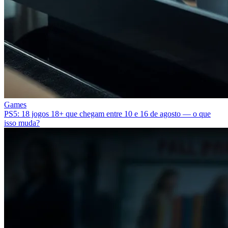
Games
PS5: 18 jogos 18+ que chegam entre 10 e 16 de agosto — o que
isso muda?