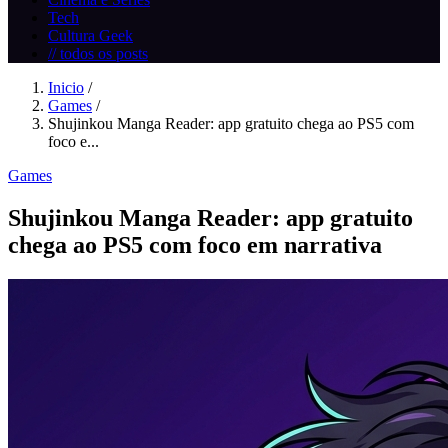
Tech
Cultura Geek
// todos os posts
Inicio
/
Games
/
Shujinkou Manga Reader: app gratuito chega ao PS5 com
foco e...
Games
Shujinkou Manga Reader: app gratuito
chega ao PS5 com foco em narrativa