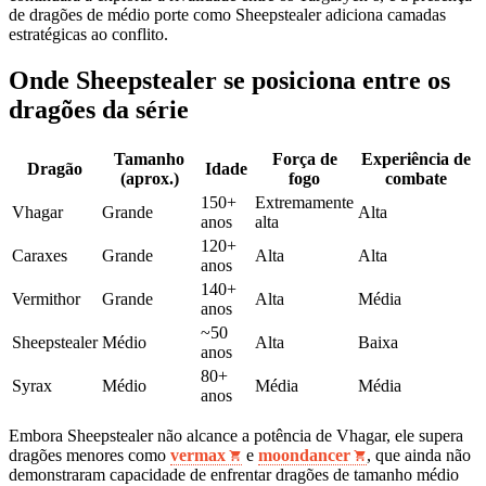
de dragões de médio porte como Sheepstealer adiciona camadas
estratégicas ao conflito.
Onde Sheepstealer se posiciona entre os
dragões da série
Tamanho
Força de
Experiência de
Dragão
Idade
(aprox.)
fogo
combate
150+
Extremamente
Vhagar
Grande
Alta
anos
alta
120+
Caraxes
Grande
Alta
Alta
anos
140+
Vermithor
Grande
Alta
Média
anos
~50
Sheepstealer
Médio
Alta
Baixa
anos
80+
Syrax
Médio
Média
Média
anos
Embora Sheepstealer não alcance a potência de Vhagar, ele supera
dragões menores como
vermax
e
moondancer
, que ainda não
demonstraram capacidade de enfrentar dragões de tamanho médio