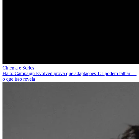
Cinema e Series
Halo: Campaign Evolved prova que adaptações 1:1 podem falhar —
o que isso revela