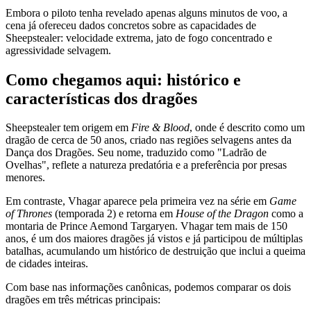
Embora o piloto tenha revelado apenas alguns minutos de voo, a
cena já ofereceu dados concretos sobre as capacidades de
Sheepstealer: velocidade extrema, jato de fogo concentrado e
agressividade selvagem.
Como chegamos aqui: histórico e
características dos dragões
Sheepstealer tem origem em
Fire & Blood
, onde é descrito como um
dragão de cerca de 50 anos, criado nas regiões selvagens antes da
Dança dos Dragões. Seu nome, traduzido como "Ladrão de
Ovelhas", reflete a natureza predatória e a preferência por presas
menores.
Em contraste, Vhagar aparece pela primeira vez na série em
Game
of Thrones
(temporada 2) e retorna em
House of the Dragon
como a
montaria de Prince Aemond Targaryen. Vhagar tem mais de 150
anos, é um dos maiores dragões já vistos e já participou de múltiplas
batalhas, acumulando um histórico de destruição que inclui a queima
de cidades inteiras.
Com base nas informações canônicas, podemos comparar os dois
dragões em três métricas principais: