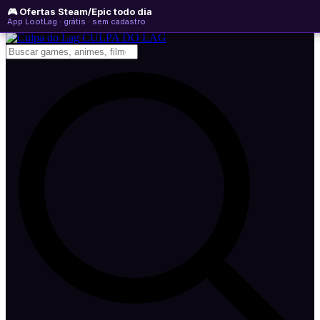
🎮 Ofertas Steam/Epic todo dia
sábado, 08 de agosto de 2026
WhatsApp
Instagram
YouTube
App LootLag · grátis · sem cadastro
Newsletter
CULPA
DO
LAG