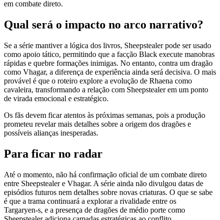
em combate direto.
Qual será o impacto no arco narrativo?
Se a série mantiver a lógica dos livros, Sheepstealer pode ser usado
como apoio tático, permitindo que a facção Black execute manobras
rápidas e quebre formações inimigas. No entanto, contra um dragão
como Vhagar, a diferença de experiência ainda será decisiva. O mais
provável é que o roteiro explore a evolução de Rhaena como
cavaleira, transformando a relação com Sheepstealer em um ponto
de virada emocional e estratégico.
Os fãs devem ficar atentos às próximas semanas, pois a produção
prometeu revelar mais detalhes sobre a origem dos dragões e
possíveis alianças inesperadas.
Para ficar no radar
Até o momento, não há confirmação oficial de um combate direto
entre Sheepstealer e Vhagar. A série ainda não divulgou datas de
episódios futuros nem detalhes sobre novas criaturas. O que se sabe
é que a trama continuará a explorar a rivalidade entre os
Targaryen‑s, e a presença de dragões de médio porte como
Sheepstealer adiciona camadas estratégicas ao conflito.