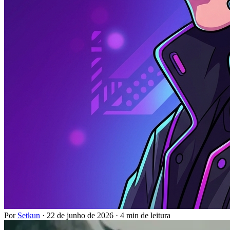
Por
Setkun
·
22 de junho de 2026
·
4 min de leitura