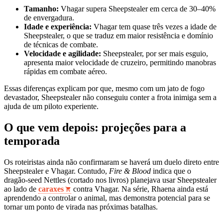
Tamanho:
Vhagar supera Sheepstealer em cerca de 30–40%
de envergadura.
Idade e experiência:
Vhagar tem quase três vezes a idade de
Sheepstealer, o que se traduz em maior resistência e domínio
de técnicas de combate.
Velocidade e agilidade:
Sheepstealer, por ser mais esguio,
apresenta maior velocidade de cruzeiro, permitindo manobras
rápidas em combate aéreo.
Essas diferenças explicam por que, mesmo com um jato de fogo
devastador, Sheepstealer não conseguiu conter a frota inimiga sem a
ajuda de um piloto experiente.
O que vem depois: projeções para a
temporada
Os roteiristas ainda não confirmaram se haverá um duelo direto entre
Sheepstealer e Vhagar. Contudo,
Fire & Blood
indica que o
dragão‑seed Nettles (cortado nos livros) planejava usar Sheepstealer
ao lado de
caraxes
contra Vhagar. Na série, Rhaena ainda está
aprendendo a controlar o animal, mas demonstra potencial para se
tornar um ponto de virada nas próximas batalhas.